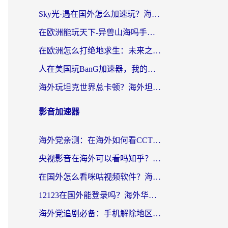
Sky光·遇在国外怎么加速玩？海外党亲测有效的国服游戏加速指南
在欧洲能玩天下-异兽山海吗手游？海外玩家的加速器生存指南
在欧洲怎么打绝地求生：未来之役不卡？留学生亲测的加速器避坑指南
人在美国玩BanG加速器，我的延迟终于绿了
海外玩坦克世界总卡顿？海外坦克世界加速器有哪些？实测好用的选择在这里
影音加速器
海外党亲测：在海外如何看CCTV？告别“仅限大陆播放”的实用指南
央视影音在海外可以看吗知乎？留学生亲测：3步解决地域限制+追剧自由
在国外怎么看咪咕视频软件？海外党亲测有效的回国加速方案
12123在国外能登录吗？海外华人必看的回国加速实用指南
海外党追剧必备：手机解除地区限制app怎么选？解决央视视频&国内剧地区限制全指南