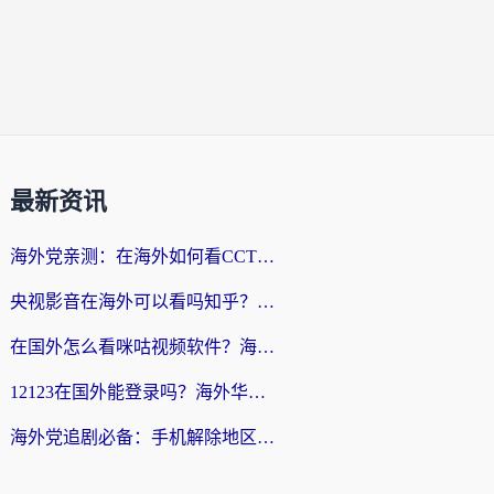
最新资讯
海外党亲测：在海外如何看CCTV？告别“仅限大陆播放”的实用指南
央视影音在海外可以看吗知乎？留学生亲测：3步解决地域限制+追剧自由
在国外怎么看咪咕视频软件？海外党亲测有效的回国加速方案
12123在国外能登录吗？海外华人必看的回国加速实用指南
海外党追剧必备：手机解除地区限制app怎么选？解决央视视频&国内剧地区限制全指南