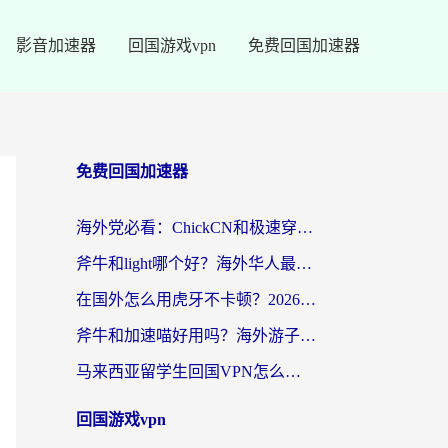
影音加速器
回国游戏vpn
免费回国加速器
免费回国加速器
海外党必看：ChickCN和极速穿梭VPN好用吗？3招教你选对回国加速器无缝刷国内资源
斧牛和light哪个好？海外华人最关心的回国加速器选择难题，一篇讲透
在国外怎么用虎牙不卡顿？2026海外华人亲测有效的回国加速器选择指南
斧牛和加速喵好用吗？海外游子的真实选择困境
马来西亚留学生回国VPN怎么选？3个避坑点+1款实测好用的加速器推荐
回国游戏vpn