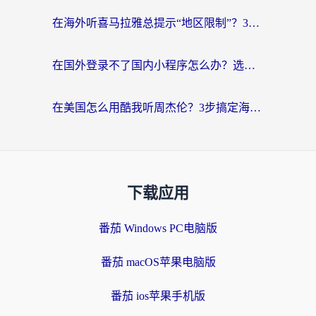
在海外听喜马拉雅总提示“地区限制”？3步轻松解除+听国内音乐全攻略
在国外登录不了国内小程序怎么办？选对回国加速器，轻松解锁国内资源
在美国怎么用酷我听周杰伦？3步搞定海外听歌难题
下载应用
番茄 Windows PC电脑版
番茄 macOS苹果电脑版
番茄 ios苹果手机版