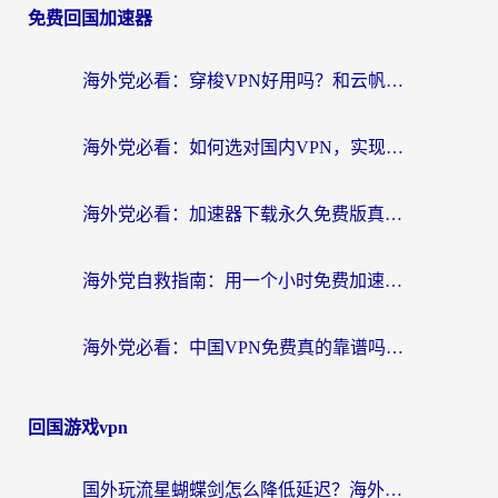
免费回国加速器
海外党必看：穿梭VPN好用吗？和云帆VPN对比哪个回国效果更好？附真实测评+避坑指南
海外党必看：如何选对国内VPN，实现无缝访问国内资源？
海外党必看：加速器下载永久免费版真的存在吗？教你无缝访问国内资源的正确姿势
海外党自救指南：用一个小时免费加速器，轻松打破国内资源访问壁垒？
海外党必看：中国VPN免费真的靠谱吗？手把手教你选对回国加速器
回国游戏vpn
国外玩流星蝴蝶剑怎么降低延迟？海外党必看的加速秘籍（含欧洲鸣潮&彩虹岛优化攻略）