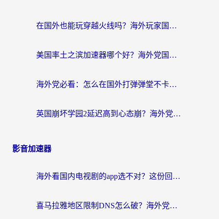
在国外也能玩穿越火线吗？海外玩家国服游戏畅玩终极指南
美国率土之滨加速器哪个好？海外党国服游戏畅玩终极指南（附多游戏解决方案）
海外党必看：怎么在国外打弹弹堂不卡？番茄加速器亲测指南
英国崩坏学园2延迟高到心态崩？海外党国服游戏加速终极指南
影音加速器
海外看国内电视剧的app选不对？这份回国加速器避坑指南帮你流畅追剧
喜马拉雅地区限制DNS怎么破？海外党听国内音乐听书的终极解决方案