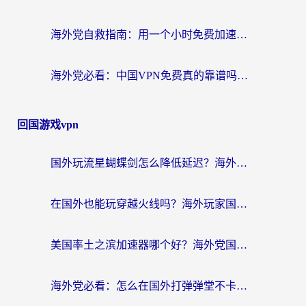
海外党自救指南：用一个小时免费加速器，轻松打破国内资源访问壁垒？
海外党必看：中国VPN免费真的靠谱吗？手把手教你选对回国加速器
回国游戏vpn
国外玩流星蝴蝶剑怎么降低延迟？海外党必看的加速秘籍（含欧洲鸣潮&彩虹岛优化攻略）
在国外也能玩穿越火线吗？海外玩家国服游戏畅玩终极指南
美国率土之滨加速器哪个好？海外党国服游戏畅玩终极指南（附多游戏解决方案）
海外党必看：怎么在国外打弹弹堂不卡？番茄加速器亲测指南