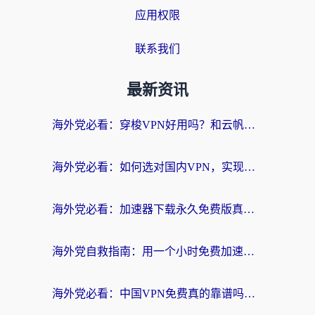
应用权限
联系我们
最新资讯
海外党必看：穿梭VPN好用吗？和云帆VPN对比哪个回国效果更好？附真实测评+避坑指南
海外党必看：如何选对国内VPN，实现无缝访问国内资源？
海外党必看：加速器下载永久免费版真的存在吗？教你无缝访问国内资源的正确姿势
海外党自救指南：用一个小时免费加速器，轻松打破国内资源访问壁垒？
海外党必看：中国VPN免费真的靠谱吗？手把手教你选对回国加速器