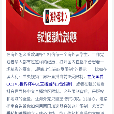
在海外怎么看欧洲杯？相信每一个海外留学生、工作党
或者华人都有过这样的经历：打开国内直播平台想看一
场精彩的赛事，却弹出“当前IP受限制”的提示——比如在
澳大利亚看央视频世界杯直播当前IP受限制，
在英国看
CCTV5世界杯中文直播当前IP受限制
，或者在新加坡看
抖音世界杯中文直播地区限制。这些限制背后，是版权
和地域的壁垒，让海外党只能望“赛”兴叹。别担心，这篇
指南会告诉你如何用回国加速器突破这些限制，尤其是
番茄加速器
的六大核心功能，能让你轻松享受中文解说