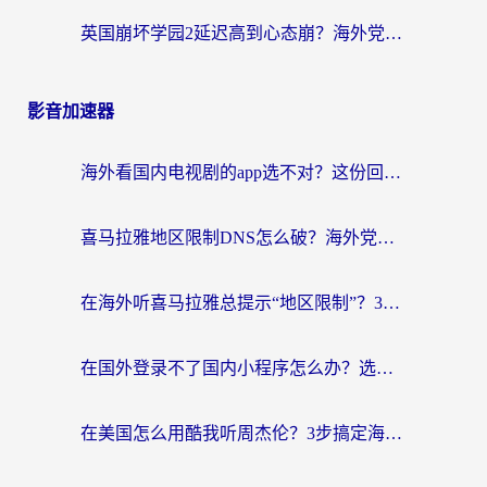
英国崩坏学园2延迟高到心态崩？海外党国服游戏加速终极指南
影音加速器
海外看国内电视剧的app选不对？这份回国加速器避坑指南帮你流畅追剧
喜马拉雅地区限制DNS怎么破？海外党听国内音乐听书的终极解决方案
在海外听喜马拉雅总提示“地区限制”？3步轻松解除+听国内音乐全攻略
在国外登录不了国内小程序怎么办？选对回国加速器，轻松解锁国内资源
在美国怎么用酷我听周杰伦？3步搞定海外听歌难题