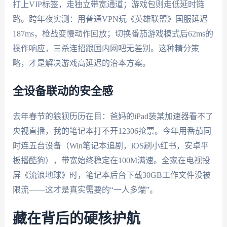
打上VIP标签，走独立带宽通道；游戏包则走低延时链
路。跨年夜实测：用普通VPN玩《英雄联盟》国服延迟
187ms，枪战变慢动作回放；切换番茄游戏模式后62ms的
操作响应，三杀连招跟国内网吧无差别。这种精分策
略，才是解决游戏高延迟的治本方案。
全设备联动的安全感
去年春节的狼狈历历在目：爸妈的iPad装某加速器看不了
央视直播，我的笔记本打不开12306抢票。今年用番茄同
时连五台设备（Win笔记本追剧，iOS刷小红书，安卓平
板播酷狗），带宽始终稳定在100M满速。全家在电视投
屏《流浪地球》时，笔记本后台下载30GB工作文件没被
限流——这才是真实需要的“一人多端”。
藏在背后的硬核护航