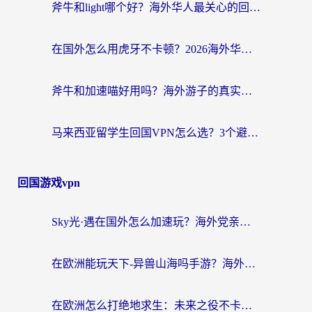
斧牛和light哪个好？海外华人最关心的回国加速器选择难题，一篇讲透
在国外怎么用虎牙不卡顿？2026海外华人亲测有效的回国加速器选择指南
斧牛和加速喵好用吗？海外游子的真实选择困境
马来西亚留学生回国VPN怎么选？3个避坑点+1款实测好用的加速器推荐
回国游戏vpn
Sky光·遇在国外怎么加速玩？海外党亲测有效的国服游戏加速指南
在欧洲能玩天下-异兽山海吗手游？海外玩家的加速器生存指南
在欧洲怎么打绝地求生：未来之役不卡？留学生亲测的加速器避坑指南