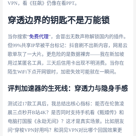
VPN，看《狂飙》仍像在看PPT。
穿透边界的钥匙不是万能锁
当你搜索“
免费代理
”，会冒出无数声称解锁国内的插件。
但99%共享IP早被平台标记：抖音刷不出新内容，网易云
歌单灰了一大片。更危险的是数据裸奔——我在新加坡
用过某匿名工具，三天后信用卡出现不明消费。当你在
陌生WiFi下点开网银时，加密失效可能就在一瞬间。
评判加速器的生死线：穿透力与隐身手感
测试过17款工具后，我总结出核心指标：能否在伦敦凌
晨三点秒开B站4K？是否同时支持手机看《甄嬛传》和
电脑打国服《永劫无间》？这才是真实场景。比如朋友
问“穿梭VPN好用吗？和洞见VPN对比哪个回国效果更