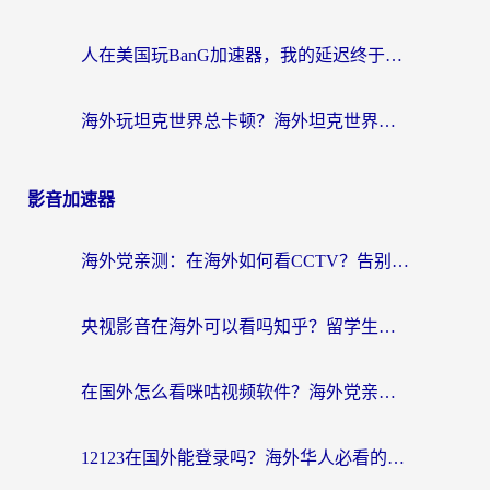
人在美国玩BanG加速器，我的延迟终于绿了
海外玩坦克世界总卡顿？海外坦克世界加速器有哪些？实测好用的选择在这里
影音加速器
海外党亲测：在海外如何看CCTV？告别“仅限大陆播放”的实用指南
央视影音在海外可以看吗知乎？留学生亲测：3步解决地域限制+追剧自由
在国外怎么看咪咕视频软件？海外党亲测有效的回国加速方案
12123在国外能登录吗？海外华人必看的回国加速实用指南