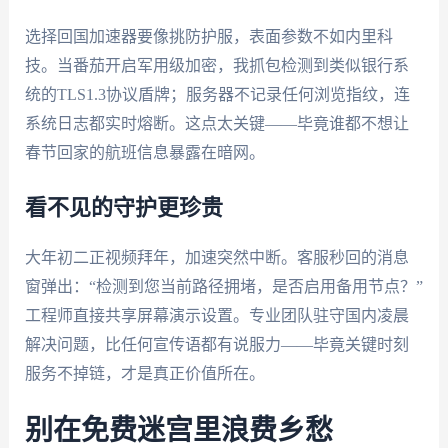
选择回国加速器要像挑防护服，表面参数不如内里科
技。当番茄开启军用级加密，我抓包检测到类似银行系
统的TLS1.3协议盾牌；服务器不记录任何浏览指纹，连
系统日志都实时熔断。这点太关键——毕竟谁都不想让
春节回家的航班信息暴露在暗网。
看不见的守护更珍贵
大年初二正视频拜年，加速突然中断。客服秒回的消息
窗弹出：“检测到您当前路径拥堵，是否启用备用节点？”
工程师直接共享屏幕演示设置。专业团队驻守国内凌晨
解决问题，比任何宣传语都有说服力——毕竟关键时刻
服务不掉链，才是真正价值所在。
别在免费迷宫里浪费乡愁