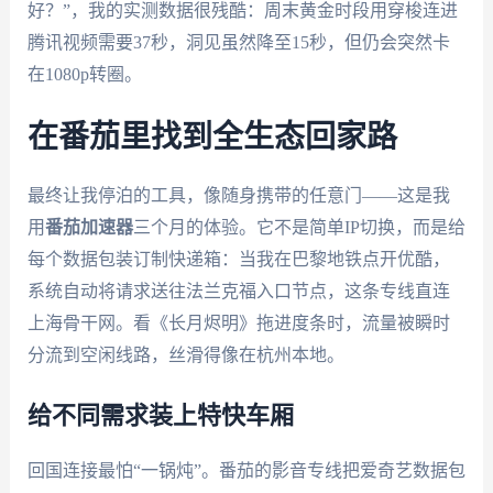
好？”，我的实测数据很残酷：周末黄金时段用穿梭连进
腾讯视频需要37秒，洞见虽然降至15秒，但仍会突然卡
在1080p转圈。
在番茄里找到全生态回家路
最终让我停泊的工具，像随身携带的任意门——这是我
用
番茄加速器
三个月的体验。它不是简单IP切换，而是给
每个数据包装订制快递箱：当我在巴黎地铁点开优酷，
系统自动将请求送往法兰克福入口节点，这条专线直连
上海骨干网。看《长月烬明》拖进度条时，流量被瞬时
分流到空闲线路，丝滑得像在杭州本地。
给不同需求装上特快车厢
回国连接最怕“一锅炖”。番茄的影音专线把爱奇艺数据包