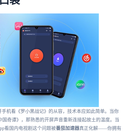
口袋
开手机看《罗小黑战记》的从容，技术本应如此简单。当你
中国奇谭》，那熟悉的开屏声音重新连接起故土的温度。当
pp看国内电视剧这个问题被
番茄加速器
真正化解——你拥有