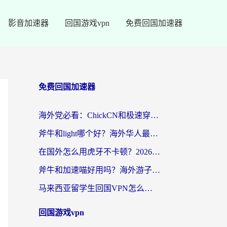
影音加速器
回国游戏vpn
免费回国加速器
免费回国加速器
海外党必看：ChickCN和极速穿梭VPN好用吗？3招教你选对回国加速器无缝刷国内资源
斧牛和light哪个好？海外华人最关心的回国加速器选择难题，一篇讲透
在国外怎么用虎牙不卡顿？2026海外华人亲测有效的回国加速器选择指南
斧牛和加速喵好用吗？海外游子的真实选择困境
马来西亚留学生回国VPN怎么选？3个避坑点+1款实测好用的加速器推荐
回国游戏vpn