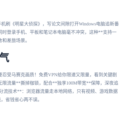
手机刷《明星大侦探》，写论文间隙打开Windows电脑追新番
同时登录手机、平板和笔记本电脑毫不冲突，这种**支持一
舍和差旅场景。
气
要忍受马赛克画质！免费VPN给你限速又限量，看到关键剧
限流量**撕掉枷锁，配合**独享100M带宽**保障，深夜追
能分流技术**：浏览器流量走本地网络，只有视频、游戏数据
线，省钱省心两不误。