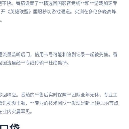
跑不快。番茄设置了**精选回国影音专线**和**游戏加速专
打开《英雄联盟》国服秒切游戏通道。实测在多伦多晚高峰
快。
藏流量监听后门，信用卡号可能和追剧记录一起被兜售。番
回国流量经**专线传输**杜绝劫持。
回响应。番茄的**售后实时保障**团队全年无休，专业工
讯视频卡顿，**专业的技术团队**发现是新上线CDN节点
在业内实属罕见。