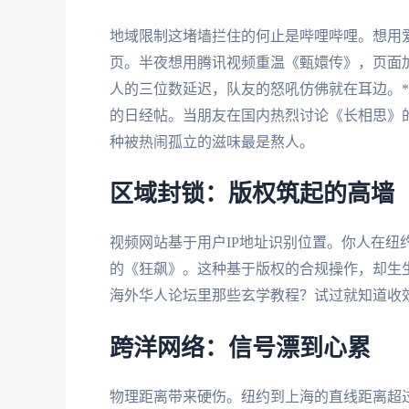
地域限制这堵墙拦住的何止是哔哩哔哩。想用爱
页。半夜想用腾讯视频重温《甄嬛传》，页面
人的三位数延迟，队友的怒吼仿佛就在耳边。*
的日经帖。当朋友在国内热烈讨论《长相思》的
种被热闹孤立的滋味最是熬人。
区域封锁：版权筑起的高墙
视频网站基于用户IP地址识别位置。你人在纽
的《狂飙》。这种基于版权的合规操作，却生
海外华人论坛里那些玄学教程？试过就知道收
跨洋网络：信号漂到心累
物理距离带来硬伤。纽约到上海的直线距离超