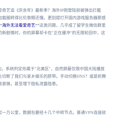
奇艺追《庆余年》最新季？海外IP刚登陆就被弹出拦截
加载圈转得比伦敦眼还慢。更别提打开国内游戏服务器那感
*
海外无法看爱奇艺
**这类问题，几乎成了留学生微信群里
新剧情时，你的屏幕却卡在"正在缓冲"的无限轮回中，这
约，系统判定你属于"北美区"，自然屏蔽仅限中国大陆播放
生切断了我们与家乡娱乐的脐带。手动切换DNS？或是折腾
效甚微，甚至埋下隐私泄露隐患。
过一万公里，数据包要经十几个中转节点。普通VPN连接就