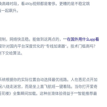
高峰时段，看480p视频都是奢侈。更糟的是不稳定跳
值一起飙升。
制，网络快且稳。能做到这两点的，**
在国外用什么app看
而是针对国内平台深度优化的"专线加速器"。技术门槛高吗？
剩下交给算法。
系统根据你的实际位置自动选择最优线路。人在悉尼点开加
拐八绕走迷宫，而是坐上直飞航班一键着陆。当你打开爱奇
莲花楼》全集瞬间加载。这种丝滑体验得益于**智能推荐最