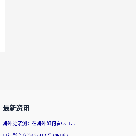
最新资讯
海外党亲测：在海外如何看CCTV？告别“仅限大陆播放”的实用指南
央视影音在海外可以看吗知乎？留学生亲测：3步解决地域限制+追剧自由