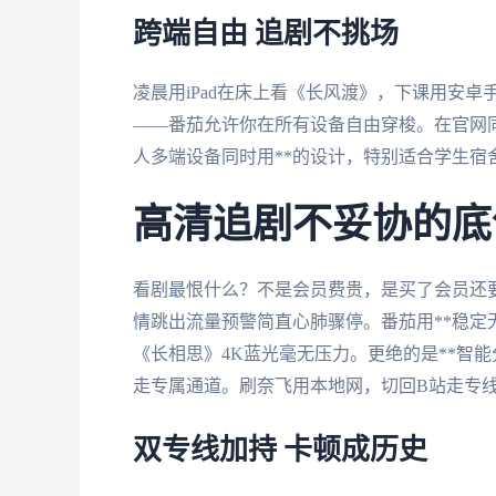
跨端自由 追剧不挑场
凌晨用iPad在床上看《长风渡》，下课用安卓
——番茄允许你在所有设备自由穿梭。在官网
人多端设备同时用**的设计，特别适合学生宿
高清追剧不妥协的底
看剧最恨什么？不是会员费贵，是买了会员还
情跳出流量预警简直心肺骤停。番茄用**稳定无
《长相思》4K蓝光毫无压力。更绝的是**智
走专属通道。刷奈飞用本地网，切回B站走专
双专线加持 卡顿成历史