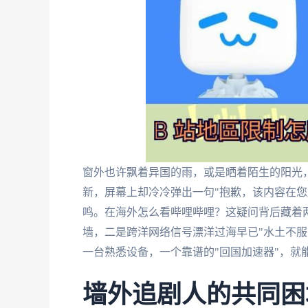
窗外也许飘着异国的雨，或是晒着陌生的阳光
新，屏幕上却冷冷弹出一句"抱歉，该内容在您
鸣。在海外怎么看哔哩哔哩？这疑问背后藏着
墙，二是跨洋网络信号漂洋过海早已"水土不服
一台熟悉设备，一个靠谱的"回国加速器"，就
墙外追剧人的共同困