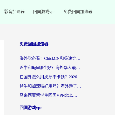
影音加速器
回国游戏vpn
免费回国加速器
免费回国加速器
海外党必看：ChickCN和极速穿梭VPN好用吗？3招教你选对回国加速器无缝刷国内资源
斧牛和light哪个好？海外华人最关心的回国加速器选择难题，一篇讲透
在国外怎么用虎牙不卡顿？2026海外华人亲测有效的回国加速器选择指南
斧牛和加速喵好用吗？海外游子的真实选择困境
马来西亚留学生回国VPN怎么选？3个避坑点+1款实测好用的加速器推荐
回国游戏vpn