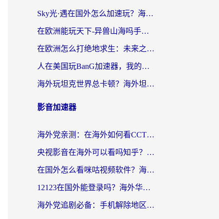
Sky光·遇在国外怎么加速玩？海外党亲测有效的国服游戏加速指南
在欧洲能玩天下-异兽山海吗手游？海外玩家的加速器生存指南
在欧洲怎么打绝地求生：未来之役不卡？留学生亲测的加速器避坑指南
人在美国玩BanG加速器，我的延迟终于绿了
海外玩坦克世界总卡顿？海外坦克世界加速器有哪些？实测好用的选择在这里
影音加速器
海外党亲测：在海外如何看CCTV？告别“仅限大陆播放”的实用指南
央视影音在海外可以看吗知乎？留学生亲测：3步解决地域限制+追剧自由
在国外怎么看咪咕视频软件？海外党亲测有效的回国加速方案
12123在国外能登录吗？海外华人必看的回国加速实用指南
海外党追剧必备：手机解除地区限制app怎么选？解决央视视频&国内剧地区限制全指南