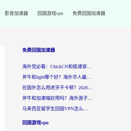
影音加速器
回国游戏vpn
免费回国加速器
免费回国加速器
海外党必看：ChickCN和极速穿梭VPN好用吗？3招教你选对回国加速器无缝刷国内资源
斧牛和light哪个好？海外华人最关心的回国加速器选择难题，一篇讲透
在国外怎么用虎牙不卡顿？2026海外华人亲测有效的回国加速器选择指南
斧牛和加速喵好用吗？海外游子的真实选择困境
马来西亚留学生回国VPN怎么选？3个避坑点+1款实测好用的加速器推荐
回国游戏vpn