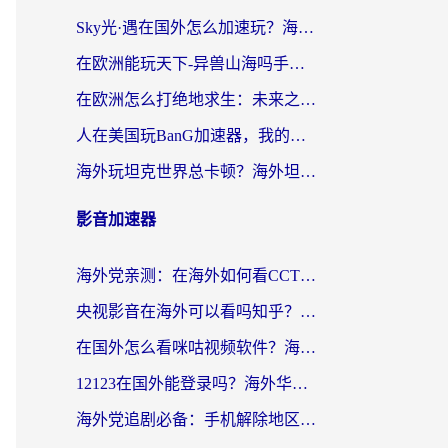
Sky光·遇在国外怎么加速玩？海外党亲测有效的国服游戏加速指南
在欧洲能玩天下-异兽山海吗手游？海外玩家的加速器生存指南
在欧洲怎么打绝地求生：未来之役不卡？留学生亲测的加速器避坑指南
人在美国玩BanG加速器，我的延迟终于绿了
海外玩坦克世界总卡顿？海外坦克世界加速器有哪些？实测好用的选择在这里
影音加速器
海外党亲测：在海外如何看CCTV？告别“仅限大陆播放”的实用指南
央视影音在海外可以看吗知乎？留学生亲测：3步解决地域限制+追剧自由
在国外怎么看咪咕视频软件？海外党亲测有效的回国加速方案
12123在国外能登录吗？海外华人必看的回国加速实用指南
海外党追剧必备：手机解除地区限制app怎么选？解决央视视频&国内剧地区限制全指南