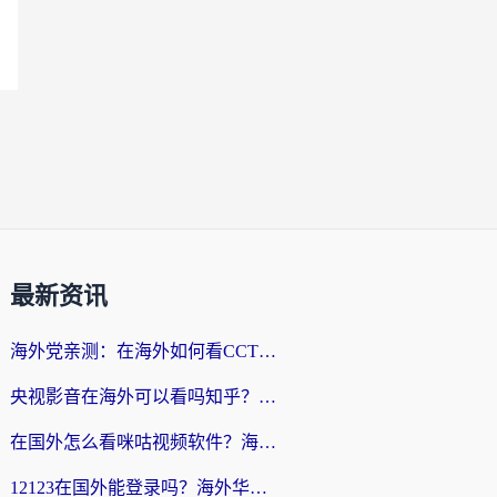
最新资讯
海外党亲测：在海外如何看CCTV？告别“仅限大陆播放”的实用指南
央视影音在海外可以看吗知乎？留学生亲测：3步解决地域限制+追剧自由
在国外怎么看咪咕视频软件？海外党亲测有效的回国加速方案
12123在国外能登录吗？海外华人必看的回国加速实用指南