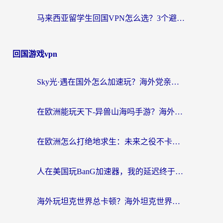
马来西亚留学生回国VPN怎么选？3个避坑点+1款实测好用的加速器推荐
回国游戏vpn
Sky光·遇在国外怎么加速玩？海外党亲测有效的国服游戏加速指南
在欧洲能玩天下-异兽山海吗手游？海外玩家的加速器生存指南
在欧洲怎么打绝地求生：未来之役不卡？留学生亲测的加速器避坑指南
人在美国玩BanG加速器，我的延迟终于绿了
海外玩坦克世界总卡顿？海外坦克世界加速器有哪些？实测好用的选择在这里