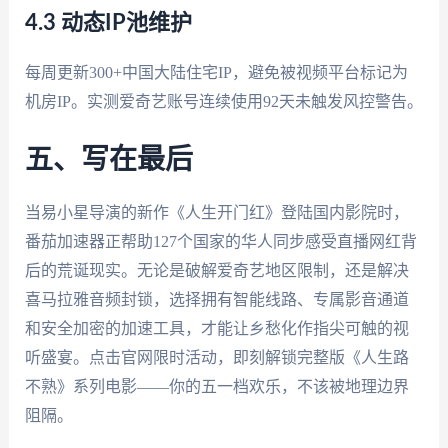
4.3 动态IP池维护
每周更新300+中国大陆住宅IP，避免被视频平台标记为
机房IP。实测爱奇艺账号连续使用92天未触发风控警告。
五、写在最后
当易小星导演的新作《人生开门红》登陆国内影院时，
番茄加速器正帮助127个国家的华人同步感受直播网红背
后的荒诞现实。无论是破解爱奇艺地区限制，还是解决
喜马拉雅音频封锁，选择拥有智能线路、专属影音通道
和安全加密的加速工具，才能让乡愁化作指尖可触的视
听盛宴。点击官网限时活动，即刻解锁完整版《人生路
不熟》系列电影——你的五一档欢乐，不该被地理边界
阻隔。