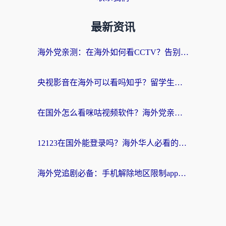
最新资讯
海外党亲测：在海外如何看CCTV？告别“仅限大陆播放”的实用指南
央视影音在海外可以看吗知乎？留学生亲测：3步解决地域限制+追剧自由
在国外怎么看咪咕视频软件？海外党亲测有效的回国加速方案
12123在国外能登录吗？海外华人必看的回国加速实用指南
海外党追剧必备：手机解除地区限制app怎么选？解决央视视频&国内剧地区限制全指南