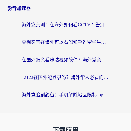
影音加速器
海外党亲测：在海外如何看CCTV？告别“仅限大陆播放”的实用指南
央视影音在海外可以看吗知乎？留学生亲测：3步解决地域限制+追剧自由
在国外怎么看咪咕视频软件？海外党亲测有效的回国加速方案
12123在国外能登录吗？海外华人必看的回国加速实用指南
海外党追剧必备：手机解除地区限制app怎么选？解决央视视频&国内剧地区限制全指南
下载应用