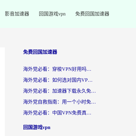
影音加速器
回国游戏vpn
免费回国加速器
免费回国加速器
海外党必看：穿梭VPN好用吗？和云帆VPN对比哪个回国效果更好？附真实测评+避坑指南
海外党必看：如何选对国内VPN，实现无缝访问国内资源？
海外党必看：加速器下载永久免费版真的存在吗？教你无缝访问国内资源的正确姿势
海外党自救指南：用一个小时免费加速器，轻松打破国内资源访问壁垒？
海外党必看：中国VPN免费真的靠谱吗？手把手教你选对回国加速器
回国游戏vpn