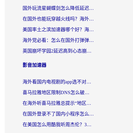
国外玩流星蝴蝶剑怎么降低延迟？海外党必看的加速秘籍（含欧洲鸣潮&彩虹岛优化攻略）
在国外也能玩穿越火线吗？海外玩家国服游戏畅玩终极指南
美国率土之滨加速器哪个好？海外党国服游戏畅玩终极指南（附多游戏解决方案）
海外党必看：怎么在国外打弹弹堂不卡？番茄加速器亲测指南
英国崩坏学园2延迟高到心态崩？海外党国服游戏加速终极指南
影音加速器
海外看国内电视剧的app选不对？这份回国加速器避坑指南帮你流畅追剧
喜马拉雅地区限制DNS怎么破？海外党听国内音乐听书的终极解决方案
在海外听喜马拉雅总提示“地区限制”？3步轻松解除+听国内音乐全攻略
在国外登录不了国内小程序怎么办？选对回国加速器，轻松解锁国内资源
在美国怎么用酷我听周杰伦？3步搞定海外听歌难题