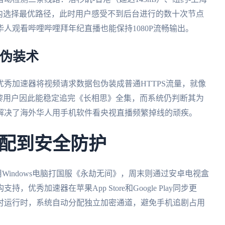
2秒内选择最优路径，此时用户感受不到后台进行的数十次节点
人观看哔哩哔哩拜年纪直播也能保持1080P流畅输出。
量伪装术
秀加速器将视频请求数据包伪装成普通HTTPS流量，就像
黎用户因此能稳定追完《长相思》全集，而系统仍判断其为
解决了海外华人用手机软件看央视直播频繁掉线的顽疾。
配到安全防护
用Windows电脑打国服《永劫无间》，周末则通过安卓电视盒
秀加速器在苹果App Store和Google Play同步更
时运行时，系统自动分配独立加密通道，避免手机追剧占用