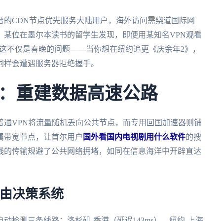
台的CDN节点优先服务大陆用户，海外访问需绕道国际网
。某位在墨尔本读书的留学生发现，即便用某知名VPN观看
这不仅是春晚的问题——当你想在纽约追更《庆余年2》，
同样会遭遇服务器拒绝握手。
：重建数据高速公路
普通VPN将流量随机丢向公共节点，而专用回国加速器则铺
属带宽节点，让首尔用户
国外看国内电视剧用什么软件
的搜
线的传输规避了公共网络拥堵，如同在信息海洋中开辟直达
路由决策系统
检测三条线路：洛杉矶-香港（延迟143ms）、纽约-上海