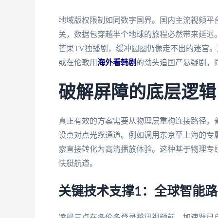
地域版权限制如同数字国界。国内主流视频平
关，数据包穿越半个地球的旅程必然带来延迟
芒果TV独播剧，缓冲圆圈仍像走不出的迷宫。
或在伦敦用
海外看韩剧
的劲头追国产悬疑剧，
破解屏障的底层逻辑
真正有效的方案需要从物理层重构连接路径。
设点对点光缆通道。例如调用东京至上海的专
索直接转化为高清播放体验。这种基于物理专
快艇航道。
关键技术支撑1：全球智能
凌晨三点在多伦多登录腾讯视频前，加速器已自动