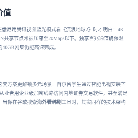
价值
在悉尼用腾讯视频蓝光模式看《流浪地球2》时才明白：4K
PN共享节点常被压缩至20Mbps以下。独享百兆通道确保温
40GB剧集仍能高速完成。
这套方案更解锁多元场景：首尔留学生通过智能电视安装芒
融从业者用企业级加密线路访问内地证券交易软件，甚至满足
。当你在谷歌搜索
海外看韩剧
工具时，其实同样的技术架构