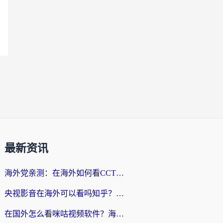
最新资讯
海外党亲测：在海外如何看CCTV？告别“仅限大陆播放”的实用指南
央视影音在海外可以看吗知乎？留学生亲测：3步解决地域限制+追剧自由
在国外怎么看咪咕视频软件？海外党亲测有效的回国加速方案