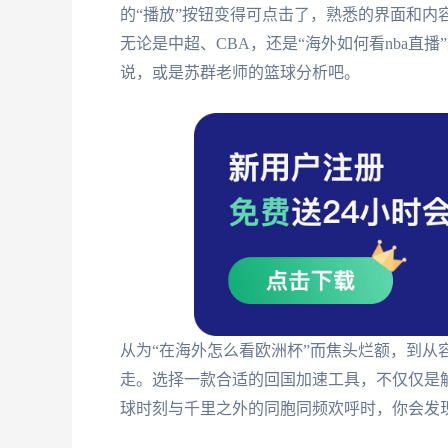
的“播放”按钮变得可点击了，熟悉的界面和内
无论是中超、CBA，还是“海外如何看nba直
说，或是苏群老师的篮球分析吧。
从为“在海外怎么看欧洲杯”而焦头烂额，到从
走。选择一款合适的回国加速工具，不仅仅是
球时刻与千里之外的同胞同频欢呼时，你会发