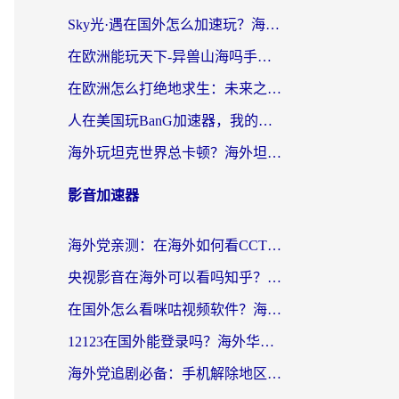
Sky光·遇在国外怎么加速玩？海外党亲测有效的国服游戏加速指南
在欧洲能玩天下-异兽山海吗手游？海外玩家的加速器生存指南
在欧洲怎么打绝地求生：未来之役不卡？留学生亲测的加速器避坑指南
人在美国玩BanG加速器，我的延迟终于绿了
海外玩坦克世界总卡顿？海外坦克世界加速器有哪些？实测好用的选择在这里
影音加速器
海外党亲测：在海外如何看CCTV？告别“仅限大陆播放”的实用指南
央视影音在海外可以看吗知乎？留学生亲测：3步解决地域限制+追剧自由
在国外怎么看咪咕视频软件？海外党亲测有效的回国加速方案
12123在国外能登录吗？海外华人必看的回国加速实用指南
海外党追剧必备：手机解除地区限制app怎么选？解决央视视频&国内剧地区限制全指南