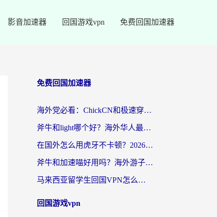
影音加速器
回国游戏vpn
免费回国加速器
免费回国加速器
海外党必看：ChickCN和极速穿梭VPN好用吗？3招教你选对回国加速器无缝刷国内资源
斧牛和light哪个好？海外华人最关心的回国加速器选择难题，一篇讲透
在国外怎么用虎牙不卡顿？2026海外华人亲测有效的回国加速器选择指南
斧牛和加速喵好用吗？海外游子的真实选择困境
马来西亚留学生回国VPN怎么选？3个避坑点+1款实测好用的加速器推荐
回国游戏vpn