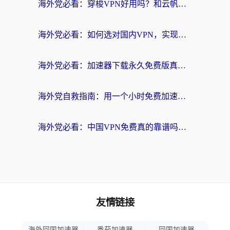
海外党必看：穿梭VPN好用吗？和云帆VPN对比哪个回国效果更好？附真实测评+避坑指南
海外党必看：如何选对国内VPN，实现无缝访问国内资源？
海外党必看：加速器下载永久免费版真的存在吗？教你无缝访问国内资源的正确姿势
海外党自救指南：用一个小时免费加速器，轻松打破国内资源访问壁垒？
海外党必看：中国VPN免费真的靠谱吗？手把手教你选对回国加速器
友情链接
海外回国加速器
番茄加速器
回国加速器