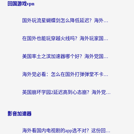
回国游戏vpn
国外玩流星蝴蝶剑怎么降低延迟？海外党必看的加速秘籍（含欧洲鸣潮&彩虹岛优化攻略）
在国外也能玩穿越火线吗？海外玩家国服游戏畅玩终极指南
美国率土之滨加速器哪个好？海外党国服游戏畅玩终极指南（附多游戏解决方案）
海外党必看：怎么在国外打弹弹堂不卡？番茄加速器亲测指南
英国崩坏学园2延迟高到心态崩？海外党国服游戏加速终极指南
影音加速器
海外看国内电视剧的app选不对？这份回国加速器避坑指南帮你流畅追剧