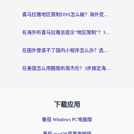
喜马拉雅地区限制DNS怎么破？海外党听国内音乐听书的终极解决方案
在海外听喜马拉雅总提示“地区限制”？3步轻松解除+听国内音乐全攻略
在国外登录不了国内小程序怎么办？选对回国加速器，轻松解锁国内资源
在美国怎么用酷我听周杰伦？3步搞定海外听歌难题
下载应用
番茄 Windows PC电脑版
番茄 macOS苹果电脑版