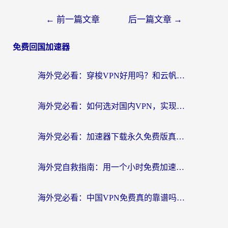
←
前一篇文章
后一篇文章
→
免费回国加速器
海外党必看：穿梭VPN好用吗？和云帆VPN对比哪个回国效果更好？附真实测评+避坑指南
海外党必看：如何选对国内VPN，实现无缝访问国内资源？
海外党必看：加速器下载永久免费版真的存在吗？教你无缝访问国内资源的正确姿势
海外党自救指南：用一个小时免费加速器，轻松打破国内资源访问壁垒？
海外党必看：中国VPN免费真的靠谱吗？手把手教你选对回国加速器