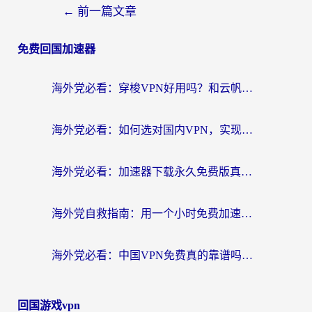
←
前一篇文章
免费回国加速器
海外党必看：穿梭VPN好用吗？和云帆VPN对比哪个回国效果更好？附真实测评+避坑指南
海外党必看：如何选对国内VPN，实现无缝访问国内资源？
海外党必看：加速器下载永久免费版真的存在吗？教你无缝访问国内资源的正确姿势
海外党自救指南：用一个小时免费加速器，轻松打破国内资源访问壁垒？
海外党必看：中国VPN免费真的靠谱吗？手把手教你选对回国加速器
回国游戏vpn