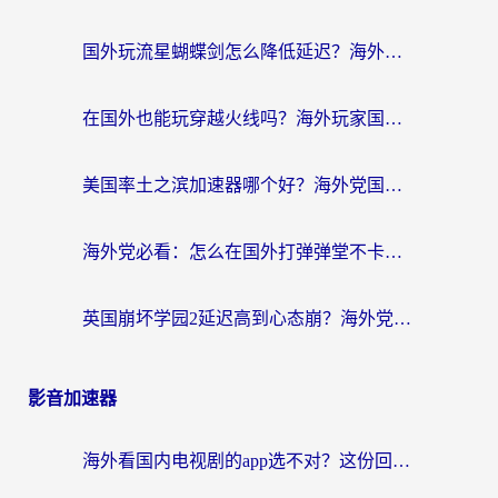
国外玩流星蝴蝶剑怎么降低延迟？海外党必看的加速秘籍（含欧洲鸣潮&彩虹岛优化攻略）
在国外也能玩穿越火线吗？海外玩家国服游戏畅玩终极指南
美国率土之滨加速器哪个好？海外党国服游戏畅玩终极指南（附多游戏解决方案）
海外党必看：怎么在国外打弹弹堂不卡？番茄加速器亲测指南
英国崩坏学园2延迟高到心态崩？海外党国服游戏加速终极指南
影音加速器
海外看国内电视剧的app选不对？这份回国加速器避坑指南帮你流畅追剧