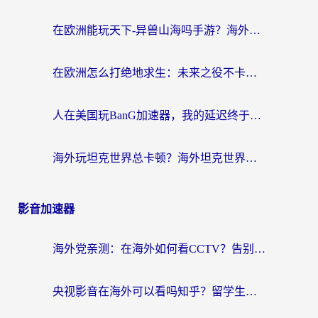
在欧洲能玩天下-异兽山海吗手游？海外玩家的加速器生存指南
在欧洲怎么打绝地求生：未来之役不卡？留学生亲测的加速器避坑指南
人在美国玩BanG加速器，我的延迟终于绿了
海外玩坦克世界总卡顿？海外坦克世界加速器有哪些？实测好用的选择在这里
影音加速器
海外党亲测：在海外如何看CCTV？告别“仅限大陆播放”的实用指南
央视影音在海外可以看吗知乎？留学生亲测：3步解决地域限制+追剧自由