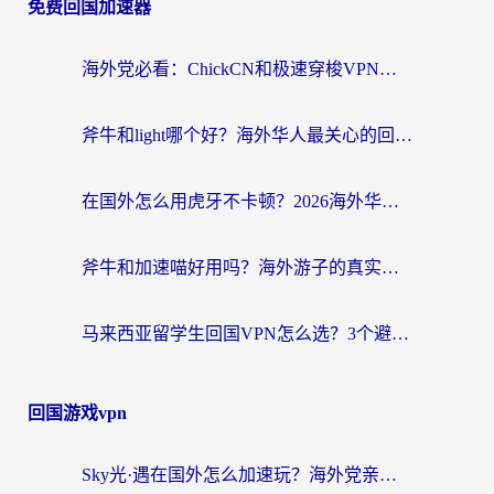
免费回国加速器
海外党必看：ChickCN和极速穿梭VPN好用吗？3招教你选对回国加速器无缝刷国内资源
斧牛和light哪个好？海外华人最关心的回国加速器选择难题，一篇讲透
在国外怎么用虎牙不卡顿？2026海外华人亲测有效的回国加速器选择指南
斧牛和加速喵好用吗？海外游子的真实选择困境
马来西亚留学生回国VPN怎么选？3个避坑点+1款实测好用的加速器推荐
回国游戏vpn
Sky光·遇在国外怎么加速玩？海外党亲测有效的国服游戏加速指南