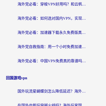
海外党必看：穿梭VPN好用吗？和云帆VPN对比哪个回国效果更好？附真实测评+避坑指南
海外党必看：如何选对国内VPN，实现无缝访问国内资源？
海外党必看：加速器下载永久免费版真的存在吗？教你无缝访问国内资源的正确姿势
海外党自救指南：用一个小时免费加速器，轻松打破国内资源访问壁垒？
海外党必看：中国VPN免费真的靠谱吗？手把手教你选对回国加速器
回国游戏vpn
国外玩流星蝴蝶剑怎么降低延迟？海外党必看的加速秘籍（含欧洲鸣潮&彩虹岛优化攻略）
在国外也能玩穿越火线吗？海外玩家国服游戏畅玩终极指南