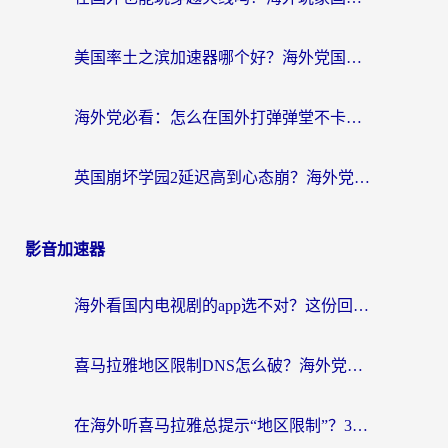
美国率土之滨加速器哪个好？海外党国服游戏畅玩终极指南（附多游戏解决方案）
海外党必看：怎么在国外打弹弹堂不卡？番茄加速器亲测指南
英国崩坏学园2延迟高到心态崩？海外党国服游戏加速终极指南
影音加速器
海外看国内电视剧的app选不对？这份回国加速器避坑指南帮你流畅追剧
喜马拉雅地区限制DNS怎么破？海外党听国内音乐听书的终极解决方案
在海外听喜马拉雅总提示“地区限制”？3步轻松解除+听国内音乐全攻略