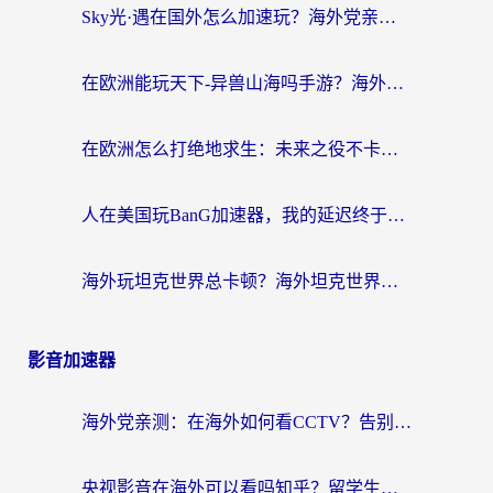
Sky光·遇在国外怎么加速玩？海外党亲测有效的国服游戏加速指南
在欧洲能玩天下-异兽山海吗手游？海外玩家的加速器生存指南
在欧洲怎么打绝地求生：未来之役不卡？留学生亲测的加速器避坑指南
人在美国玩BanG加速器，我的延迟终于绿了
海外玩坦克世界总卡顿？海外坦克世界加速器有哪些？实测好用的选择在这里
影音加速器
海外党亲测：在海外如何看CCTV？告别“仅限大陆播放”的实用指南
央视影音在海外可以看吗知乎？留学生亲测：3步解决地域限制+追剧自由