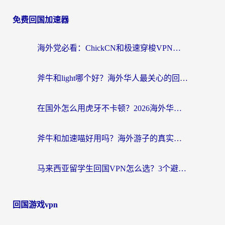
免费回国加速器
海外党必看：ChickCN和极速穿梭VPN好用吗？3招教你选对回国加速器无缝刷国内资源
斧牛和light哪个好？海外华人最关心的回国加速器选择难题，一篇讲透
在国外怎么用虎牙不卡顿？2026海外华人亲测有效的回国加速器选择指南
斧牛和加速喵好用吗？海外游子的真实选择困境
马来西亚留学生回国VPN怎么选？3个避坑点+1款实测好用的加速器推荐
回国游戏vpn