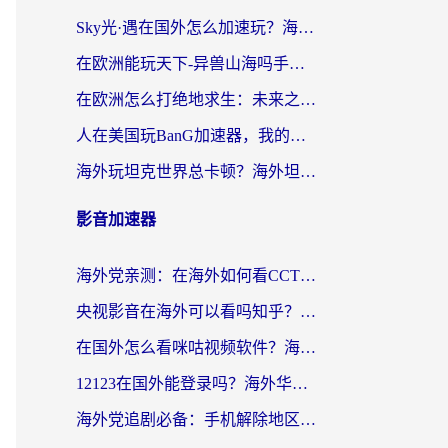
Sky光·遇在国外怎么加速玩？海外党亲测有效的国服游戏加速指南
在欧洲能玩天下-异兽山海吗手游？海外玩家的加速器生存指南
在欧洲怎么打绝地求生：未来之役不卡？留学生亲测的加速器避坑指南
人在美国玩BanG加速器，我的延迟终于绿了
海外玩坦克世界总卡顿？海外坦克世界加速器有哪些？实测好用的选择在这里
影音加速器
海外党亲测：在海外如何看CCTV？告别“仅限大陆播放”的实用指南
央视影音在海外可以看吗知乎？留学生亲测：3步解决地域限制+追剧自由
在国外怎么看咪咕视频软件？海外党亲测有效的回国加速方案
12123在国外能登录吗？海外华人必看的回国加速实用指南
海外党追剧必备：手机解除地区限制app怎么选？解决央视视频&国内剧地区限制全指南