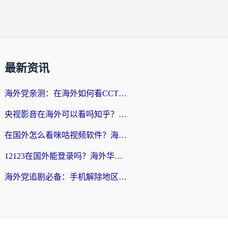
最新资讯
海外党亲测：在海外如何看CCTV？告别“仅限大陆播放”的实用指南
央视影音在海外可以看吗知乎？留学生亲测：3步解决地域限制+追剧自由
在国外怎么看咪咕视频软件？海外党亲测有效的回国加速方案
12123在国外能登录吗？海外华人必看的回国加速实用指南
海外党追剧必备：手机解除地区限制app怎么选？解决央视视频&国内剧地区限制全指南