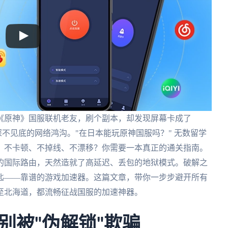
《原神》国服联机老友，刷个副本，却发现屏幕卡成了
深不见底的网络鸿沟。"在日本能玩原神国服吗？" 无数留学
，不卡顿、不掉线、不漂移？你需要一本真正的通关指南。
的国际路由，天然造就了高延迟、丢包的地狱模式。破解之
匙——靠谱的游戏加速器。这篇文章，带你一步步避开所有
至北海道，都流畅征战国服的加速神器。
别被"伪解锁"欺骗