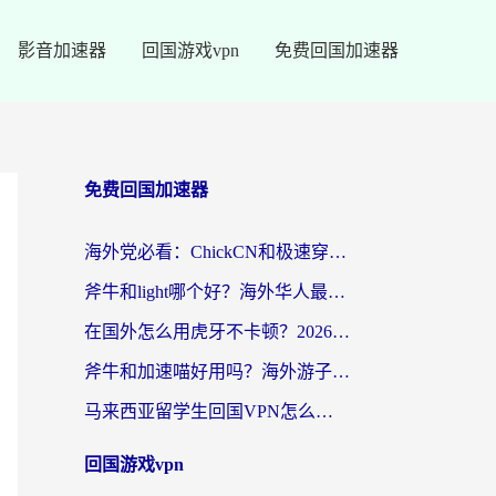
影音加速器
回国游戏vpn
免费回国加速器
免费回国加速器
海外党必看：ChickCN和极速穿梭VPN好用吗？3招教你选对回国加速器无缝刷国内资源
斧牛和light哪个好？海外华人最关心的回国加速器选择难题，一篇讲透
在国外怎么用虎牙不卡顿？2026海外华人亲测有效的回国加速器选择指南
斧牛和加速喵好用吗？海外游子的真实选择困境
马来西亚留学生回国VPN怎么选？3个避坑点+1款实测好用的加速器推荐
回国游戏vpn