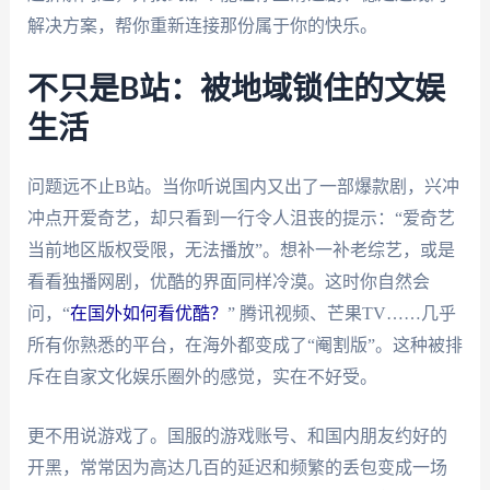
解决方案，帮你重新连接那份属于你的快乐。
不只是B站：被地域锁住的文娱
生活
问题远不止B站。当你听说国内又出了一部爆款剧，兴冲
冲点开爱奇艺，却只看到一行令人沮丧的提示：“爱奇艺
当前地区版权受限，无法播放”。想补一补老综艺，或是
看看独播网剧，优酷的界面同样冷漠。这时你自然会
问，“
在国外如何看优酷？
” 腾讯视频、芒果TV……几乎
所有你熟悉的平台，在海外都变成了“阉割版”。这种被排
斥在自家文化娱乐圈外的感觉，实在不好受。
更不用说游戏了。国服的游戏账号、和国内朋友约好的
开黑，常常因为高达几百的延迟和频繁的丢包变成一场