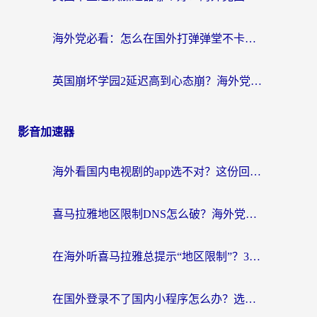
海外党必看：怎么在国外打弹弹堂不卡？番茄加速器亲测指南
英国崩坏学园2延迟高到心态崩？海外党国服游戏加速终极指南
影音加速器
海外看国内电视剧的app选不对？这份回国加速器避坑指南帮你流畅追剧
喜马拉雅地区限制DNS怎么破？海外党听国内音乐听书的终极解决方案
在海外听喜马拉雅总提示“地区限制”？3步轻松解除+听国内音乐全攻略
在国外登录不了国内小程序怎么办？选对回国加速器，轻松解锁国内资源