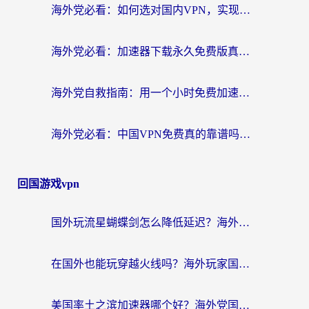
海外党必看：如何选对国内VPN，实现无缝访问国内资源？
海外党必看：加速器下载永久免费版真的存在吗？教你无缝访问国内资源的正确姿势
海外党自救指南：用一个小时免费加速器，轻松打破国内资源访问壁垒？
海外党必看：中国VPN免费真的靠谱吗？手把手教你选对回国加速器
回国游戏vpn
国外玩流星蝴蝶剑怎么降低延迟？海外党必看的加速秘籍（含欧洲鸣潮&彩虹岛优化攻略）
在国外也能玩穿越火线吗？海外玩家国服游戏畅玩终极指南
美国率土之滨加速器哪个好？海外党国服游戏畅玩终极指南（附多游戏解决方案）