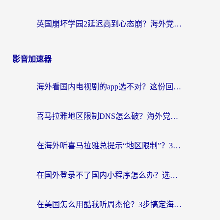
英国崩坏学园2延迟高到心态崩？海外党国服游戏加速终极指南
影音加速器
海外看国内电视剧的app选不对？这份回国加速器避坑指南帮你流畅追剧
喜马拉雅地区限制DNS怎么破？海外党听国内音乐听书的终极解决方案
在海外听喜马拉雅总提示“地区限制”？3步轻松解除+听国内音乐全攻略
在国外登录不了国内小程序怎么办？选对回国加速器，轻松解锁国内资源
在美国怎么用酷我听周杰伦？3步搞定海外听歌难题