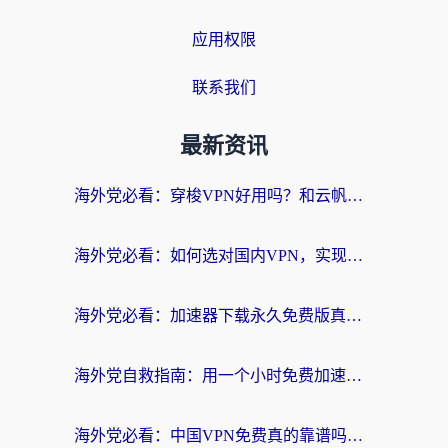
应用权限
联系我们
最新资讯
海外党必看：穿梭VPN好用吗？和云帆VPN对比哪个回国效果更好？附真实测评+避坑指南
海外党必看：如何选对国内VPN，实现无缝访问国内资源？
海外党必看：加速器下载永久免费版真的存在吗？教你无缝访问国内资源的正确姿势
海外党自救指南：用一个小时免费加速器，轻松打破国内资源访问壁垒？
海外党必看：中国VPN免费真的靠谱吗？手把手教你选对回国加速器