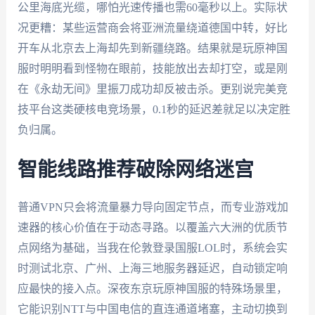
公里海底光缆，哪怕光速传播也需60毫秒以上。实际状
况更糟：某些运营商会将亚洲流量绕道德国中转，好比
开车从北京去上海却先到新疆绕路。结果就是玩原神国
服时明明看到怪物在眼前，技能放出去却打空，或是刚
在《永劫无间》里振刀成功却反被击杀。更别说完美竞
技平台这类硬核电竞场景，0.1秒的延迟差就足以决定胜
负归属。
智能线路推荐破除网络迷宫
普通VPN只会将流量暴力导向固定节点，而专业游戏加
速器的核心价值在于动态寻路。以覆盖六大洲的优质节
点网络为基础，当我在伦敦登录国服LOL时，系统会实
时测试北京、广州、上海三地服务器延迟，自动锁定响
应最快的接入点。深夜东京玩原神国服的特殊场景里，
它能识别NTT与中国电信的直连通道堵塞，主动切换到