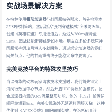
实战场景解决方案
在柏林使用
番茄加速器
征战国服峡谷那次，首先检测本
地ISP限制策略，然后激活"强制穿透模式"突破防火墙。
创建《英雄联盟》专用通道后，延迟从380ms骤降至
52ms，团战技能衔接丝滑如本地。朋友在多伦多玩原神
国服常抱怨璃月港人多就瞬移，通过绑定加速器的霓虹
网关节点，他的甘雨重击终于能稳定命中要害了。
完美竞技平台的特殊攻坚技巧
当温哥华的硬核玩家请求技术支援时，我们首先锁定上
海闵行数据中心节点，然后开启UDP协议加强模式。配
合加速器内置的QoS流量整形功能，他的《CS2》帧传输
间隔缩短到8ms，完美实现海外无延迟打国服天梯。这种
优化对《APEX英雄》国服同样有效，在洛杉矶直连