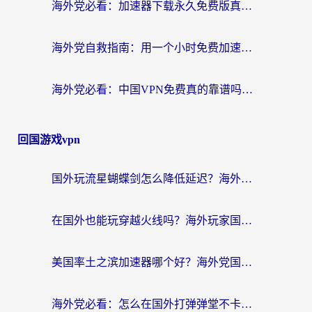
海外党必看：加速器下载永久免费版真的存在吗？教你无缝访问国内资源的正确姿势
海外党自救指南：用一个小时免费加速器，轻松打破国内资源访问壁垒？
海外党必看：中国VPN免费真的靠谱吗？手把手教你选对回国加速器
回国游戏vpn
国外玩流星蝴蝶剑怎么降低延迟？海外党必看的加速秘籍（含欧洲鸣潮&彩虹岛优化攻略）
在国外也能玩穿越火线吗？海外玩家国服游戏畅玩终极指南
美国率土之滨加速器哪个好？海外党国服游戏畅玩终极指南（附多游戏解决方案）
海外党必看：怎么在国外打弹弹堂不卡？番茄加速器亲测指南