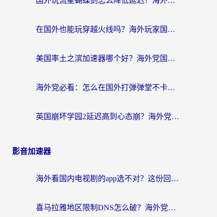
国外玩流星蝴蝶剑怎么降低延迟？海外党必看的加速秘籍（含欧洲鸣潮&彩虹岛优化攻略）
在国外也能玩穿越火线吗？海外玩家国服游戏畅玩终极指南
美国率土之滨加速器哪个好？海外党国服游戏畅玩终极指南（附多游戏解决方案）
海外党必看：怎么在国外打弹弹堂不卡？番茄加速器亲测指南
英国崩坏学园2延迟高到心态崩？海外党国服游戏加速终极指南
影音加速器
海外看国内电视剧的app选不对？这份回国加速器避坑指南帮你流畅追剧
喜马拉雅地区限制DNS怎么破？海外党听国内音乐听书的终极解决方案