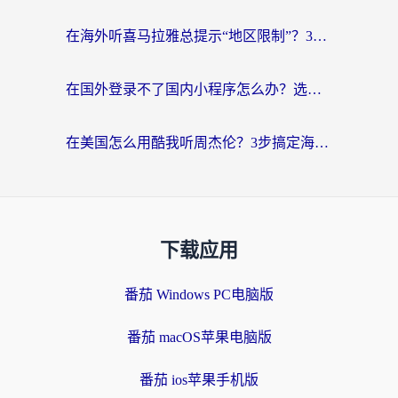
在海外听喜马拉雅总提示“地区限制”？3步轻松解除+听国内音乐全攻略
在国外登录不了国内小程序怎么办？选对回国加速器，轻松解锁国内资源
在美国怎么用酷我听周杰伦？3步搞定海外听歌难题
下载应用
番茄 Windows PC电脑版
番茄 macOS苹果电脑版
番茄 ios苹果手机版