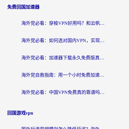
免费回国加速器
海外党必看：穿梭VPN好用吗？和云帆VPN对比哪个回国效果更好？附真实测评+避坑指南
海外党必看：如何选对国内VPN，实现无缝访问国内资源？
海外党必看：加速器下载永久免费版真的存在吗？教你无缝访问国内资源的正确姿势
海外党自救指南：用一个小时免费加速器，轻松打破国内资源访问壁垒？
海外党必看：中国VPN免费真的靠谱吗？手把手教你选对回国加速器
回国游戏vpn