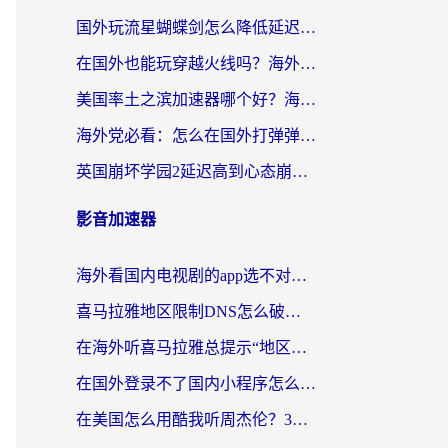
国外玩流星蝴蝶剑怎么降低延迟？海外党必看的加速秘籍（含欧洲鸣潮&彩虹岛优化攻略）
在国外也能玩穿越火线吗？海外玩家国服游戏畅玩终极指南
美国率土之滨加速器哪个好？海外党国服游戏畅玩终极指南（附多游戏解决方案）
海外党必看：怎么在国外打弹弹堂不卡？番茄加速器亲测指南
英国崩坏学园2延迟高到心态崩？海外党国服游戏加速终极指南
影音加速器
海外看国内电视剧的app选不对？这份回国加速器避坑指南帮你流畅追剧
喜马拉雅地区限制DNS怎么破？海外党听国内音乐听书的终极解决方案
在海外听喜马拉雅总提示“地区限制”？3步轻松解除+听国内音乐全攻略
在国外登录不了国内小程序怎么办？选对回国加速器，轻松解锁国内资源
在美国怎么用酷我听周杰伦？3步搞定海外听歌难题