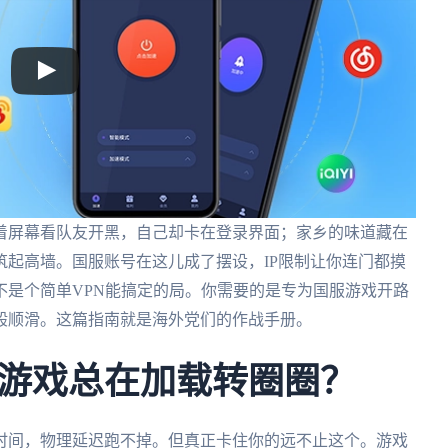
着屏幕看队友开黑，自己却卡在登录界面；家乡的味道藏在
起高墙。国服账号在这儿成了摆设，IP限制让你连门都摸
不是个简单VPN能搞定的局。你需要的是专为国服游戏开路
般顺滑。这篇指南就是海外党们的作战手册。
游戏总在加载转圈圈？
时间，物理延迟跑不掉。但真正卡住你的远不止这个。游戏