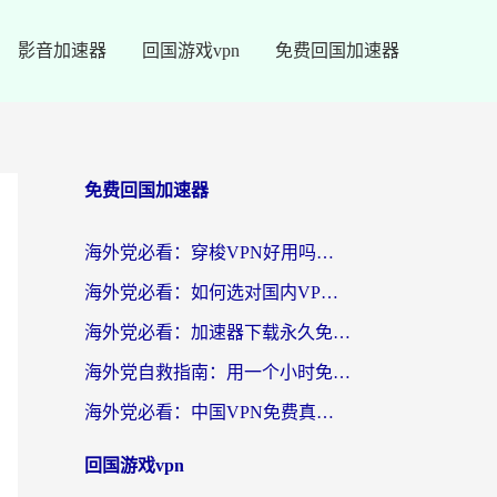
影音加速器
回国游戏vpn
免费回国加速器
免费回国加速器
海外党必看：穿梭VPN好用吗？和云帆VPN对比哪个回国效果更好？附真实测评+避坑指南
海外党必看：如何选对国内VPN，实现无缝访问国内资源？
海外党必看：加速器下载永久免费版真的存在吗？教你无缝访问国内资源的正确姿势
海外党自救指南：用一个小时免费加速器，轻松打破国内资源访问壁垒？
海外党必看：中国VPN免费真的靠谱吗？手把手教你选对回国加速器
回国游戏vpn