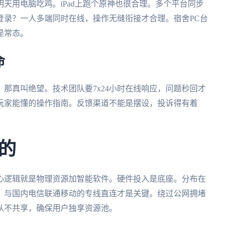
天用电脑吃鸡。iPad上跑个原神也很合理。多个平台同步
登录？一人多端同时在线，操作无缝衔接才合理。宿舍PC台
是常态。
命
那真叫绝望。技术团队要7x24小时在线响应，问题秒回才
玩家能懂的操作指南。反馈渠道不能是摆设，投诉得有着
的
心逻辑就是物理资源加智能软件。硬件投入是底座。分布在
。与国内电信联通移动的专线直连才是关键。绕过公网拥堵
从不共享，确保用户独享资源池。