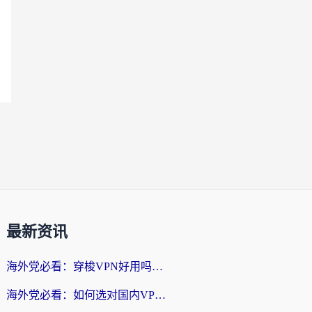
最新资讯
海外党必看：穿梭VPN好用吗？和云帆VPN对比哪个回国效果更好？附真实测评+避坑指南
海外党必看：如何选对国内VPN，实现无缝访问国内资源？