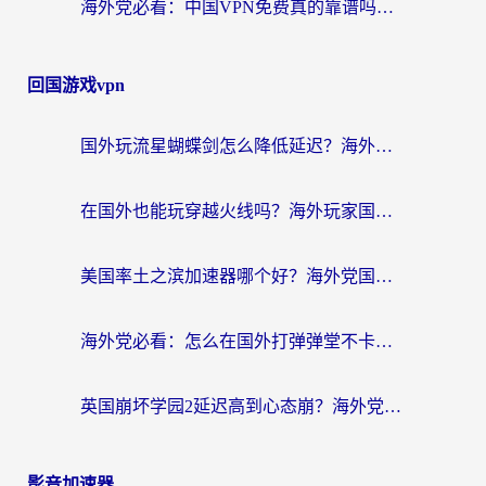
海外党必看：中国VPN免费真的靠谱吗？手把手教你选对回国加速器
回国游戏vpn
国外玩流星蝴蝶剑怎么降低延迟？海外党必看的加速秘籍（含欧洲鸣潮&彩虹岛优化攻略）
在国外也能玩穿越火线吗？海外玩家国服游戏畅玩终极指南
美国率土之滨加速器哪个好？海外党国服游戏畅玩终极指南（附多游戏解决方案）
海外党必看：怎么在国外打弹弹堂不卡？番茄加速器亲测指南
英国崩坏学园2延迟高到心态崩？海外党国服游戏加速终极指南
影音加速器