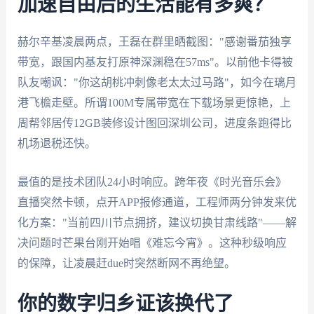
加速自由后的生活能有多爽？
赫尔辛基凌晨两点，王磊在群里晒截图："感谢番茄独享
带宽，跟国内基友打原神深渊稳在57ms"。以前他卡得被
队友嘲讽："你这胡桃冲刺像老太太过马路"，如今在璃月
港飞檐走壁。所谓100M专属带宽在下载场景更惊艳，上
周帮邻居传12GB装修设计图回深圳公司，进度条跑得比
机场退税还快。
最值的是技术团队24小时响应。跨年夜《时光音乐会》
直播突然卡顿，点开APP报修通道，工程师两分钟发来优
化方案："当前四川节点拥挤，建议切换甘肃线路"——解
决问题时芒果台刚开始唱《难忘今宵》。这种秒级响应
的保障，让凌晨赶due时突然断网不再绝望。
你的数字归乡证该换代了