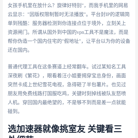
女孩手机里在放什么？旋律好特别"，而我手机里的网易
云显示："因版权限制暂时无法播放"。平台封IP的逻辑简
单到残酷：服务器检测到你连接点位于境外，立刻关上
资源闸门。所谓从国外到中国的vpn工具不是魔法，而是
帮你伪造一个国内住宅的"假地址"，让平台以为你的设备
还在国内。
普通代理工具在这条赛道上经常翻车。试过某知名工具
深夜刷《繁花》，眼看着汪小姐要揭穿宝总身份，画面
突然卡成上世纪雪花电视，急得砸了半包薯片。也见过
朋友用免费线路打国服吃鸡，关键时刻掉线被队友怒喷
人机。穿回国内最绝望的，不是够不到而是差一点就能
碰到。
选加速器就像挑室友 关键看三