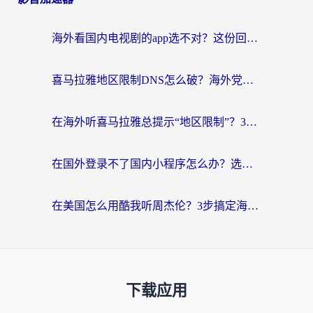
海外看国内电视剧的app选不对？这份回国加速器避坑指南帮你流畅追剧
喜马拉雅地区限制DNS怎么破？海外党听国内音乐听书的终极解决方案
在海外听喜马拉雅总提示“地区限制”？3步轻松解除+听国内音乐全攻略
在国外登录不了国内小程序怎么办？选对回国加速器，轻松解锁国内资源
在美国怎么用酷我听周杰伦？3步搞定海外听歌难题
下载应用