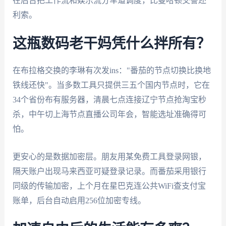
在后台把工作流和娱乐流分车道调度，比曼哈顿交警还
利索。
这瓶数码老干妈凭什么拌所有？
在布拉格交换的李琳有次发ins："番茄的节点切换比换地
铁线还快"。当多数工具只提供三五个国内节点时，它在
34个省份布有服务器，清晨七点连接辽宁节点抢淘宝秒
杀，中午切上海节点直播公司年会，智能选址准确得可
怕。
更安心的是数据加密层。朋友用某免费工具登录网银，
隔天账户出现马来西亚可疑登录记录。而番茄采用银行
同级的传输加密，上个月在星巴克连公共WiFi查支付宝
账单，后台自动启用256位加密专线。