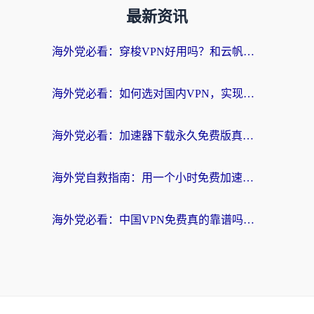
最新资讯
海外党必看：穿梭VPN好用吗？和云帆VPN对比哪个回国效果更好？附真实测评+避坑指南
海外党必看：如何选对国内VPN，实现无缝访问国内资源？
海外党必看：加速器下载永久免费版真的存在吗？教你无缝访问国内资源的正确姿势
海外党自救指南：用一个小时免费加速器，轻松打破国内资源访问壁垒？
海外党必看：中国VPN免费真的靠谱吗？手把手教你选对回国加速器