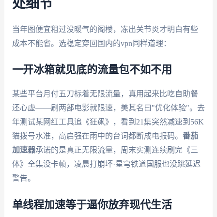
处细节
当年图便宜租过没暖气的阁楼，冻出关节炎才明白有些
成本不能省。选稳定穿回国内的vpn同样道理：
一开冰箱就见底的流量包不如不用
某些平台月付五刀标着无限流量，真用起来比吃自助餐
还心虚——刷两部电影就限速，美其名曰"优化体验"。去
年测试某网红工具追《狂飙》，看到21集突然减速到56K
猫拨号水准，高启强在雨中的台词都断成电报码。
番茄
加速器
承诺的是真正无限流量，周末实测连续刷完《三
体》全集没卡帧，凌晨打崩坏·星穹铁道国服也没跳延迟
警告。
单线程加速等于逼你放弃现代生活