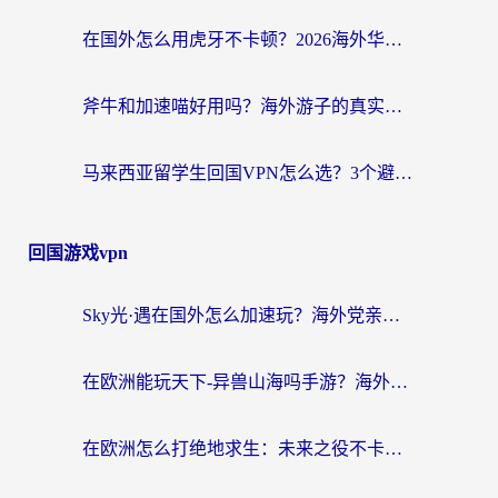
在国外怎么用虎牙不卡顿？2026海外华人亲测有效的回国加速器选择指南
斧牛和加速喵好用吗？海外游子的真实选择困境
马来西亚留学生回国VPN怎么选？3个避坑点+1款实测好用的加速器推荐
回国游戏vpn
Sky光·遇在国外怎么加速玩？海外党亲测有效的国服游戏加速指南
在欧洲能玩天下-异兽山海吗手游？海外玩家的加速器生存指南
在欧洲怎么打绝地求生：未来之役不卡？留学生亲测的加速器避坑指南