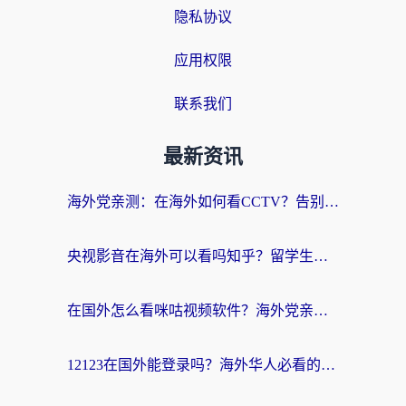
隐私协议
应用权限
联系我们
最新资讯
海外党亲测：在海外如何看CCTV？告别“仅限大陆播放”的实用指南
央视影音在海外可以看吗知乎？留学生亲测：3步解决地域限制+追剧自由
在国外怎么看咪咕视频软件？海外党亲测有效的回国加速方案
12123在国外能登录吗？海外华人必看的回国加速实用指南