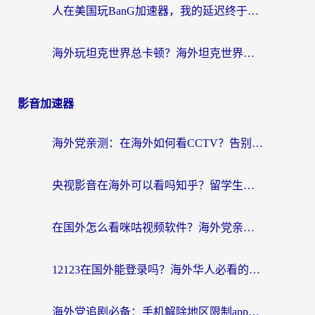
人在美国玩BanG加速器，我的延迟终于绿了
海外玩坦克世界总卡顿？海外坦克世界加速器有哪些？实测好用的选择在这里
影音加速器
海外党亲测：在海外如何看CCTV？告别“仅限大陆播放”的实用指南
央视影音在海外可以看吗知乎？留学生亲测：3步解决地域限制+追剧自由
在国外怎么看咪咕视频软件？海外党亲测有效的回国加速方案
12123在国外能登录吗？海外华人必看的回国加速实用指南
海外党追剧必备：手机解除地区限制app怎么选？解决央视视频&国内剧地区限制全指南