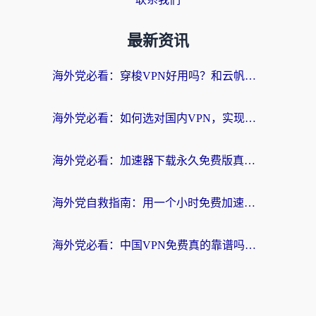
最新资讯
海外党必看：穿梭VPN好用吗？和云帆VPN对比哪个回国效果更好？附真实测评+避坑指南
海外党必看：如何选对国内VPN，实现无缝访问国内资源？
海外党必看：加速器下载永久免费版真的存在吗？教你无缝访问国内资源的正确姿势
海外党自救指南：用一个小时免费加速器，轻松打破国内资源访问壁垒？
海外党必看：中国VPN免费真的靠谱吗？手把手教你选对回国加速器