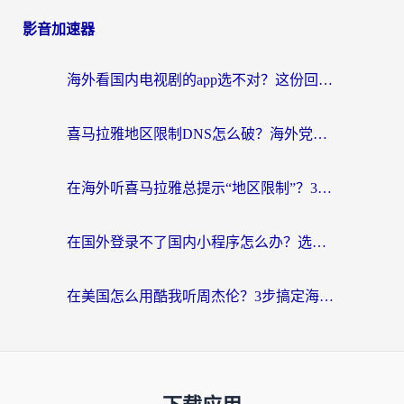
影音加速器
海外看国内电视剧的app选不对？这份回国加速器避坑指南帮你流畅追剧
喜马拉雅地区限制DNS怎么破？海外党听国内音乐听书的终极解决方案
在海外听喜马拉雅总提示“地区限制”？3步轻松解除+听国内音乐全攻略
在国外登录不了国内小程序怎么办？选对回国加速器，轻松解锁国内资源
在美国怎么用酷我听周杰伦？3步搞定海外听歌难题