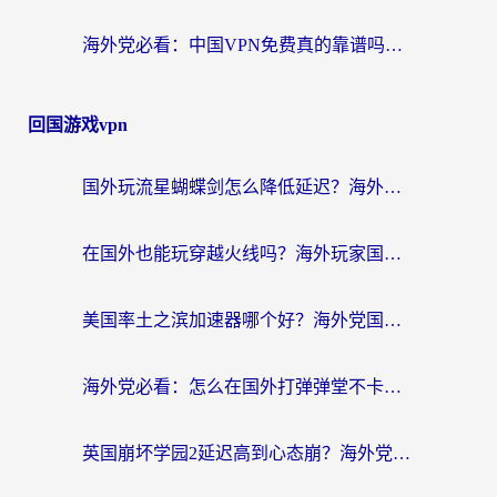
海外党必看：中国VPN免费真的靠谱吗？手把手教你选对回国加速器
回国游戏vpn
国外玩流星蝴蝶剑怎么降低延迟？海外党必看的加速秘籍（含欧洲鸣潮&彩虹岛优化攻略）
在国外也能玩穿越火线吗？海外玩家国服游戏畅玩终极指南
美国率土之滨加速器哪个好？海外党国服游戏畅玩终极指南（附多游戏解决方案）
海外党必看：怎么在国外打弹弹堂不卡？番茄加速器亲测指南
英国崩坏学园2延迟高到心态崩？海外党国服游戏加速终极指南