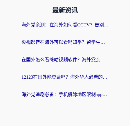
最新资讯
海外党亲测：在海外如何看CCTV？告别“仅限大陆播放”的实用指南
央视影音在海外可以看吗知乎？留学生亲测：3步解决地域限制+追剧自由
在国外怎么看咪咕视频软件？海外党亲测有效的回国加速方案
12123在国外能登录吗？海外华人必看的回国加速实用指南
海外党追剧必备：手机解除地区限制app怎么选？解决央视视频&国内剧地区限制全指南