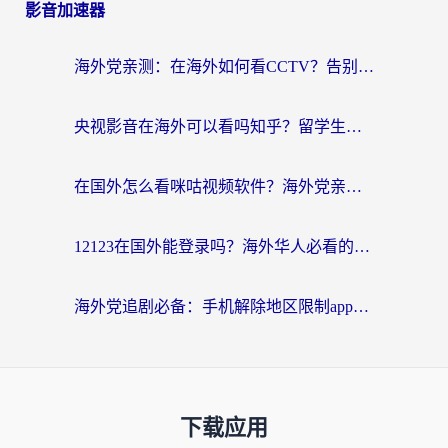
影音加速器
海外党亲测：在海外如何看CCTV？告别“仅限大陆播放”的实用指南
央视影音在海外可以看吗知乎？留学生亲测：3步解决地域限制+追剧自由
在国外怎么看咪咕视频软件？海外党亲测有效的回国加速方案
12123在国外能登录吗？海外华人必看的回国加速实用指南
海外党追剧必备：手机解除地区限制app怎么选？解决央视视频&国内剧地区限制全指南
下载应用