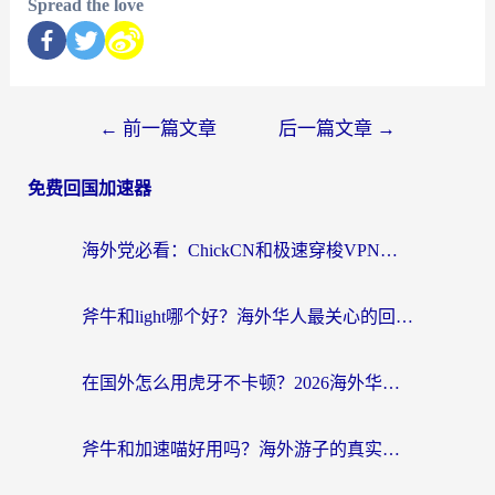
Spread the love
←
前一篇文章
后一篇文章
→
免费回国加速器
海外党必看：ChickCN和极速穿梭VPN好用吗？3招教你选对回国加速器无缝刷国内资源
斧牛和light哪个好？海外华人最关心的回国加速器选择难题，一篇讲透
在国外怎么用虎牙不卡顿？2026海外华人亲测有效的回国加速器选择指南
斧牛和加速喵好用吗？海外游子的真实选择困境