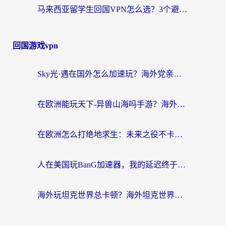
马来西亚留学生回国VPN怎么选？3个避坑点+1款实测好用的加速器推荐
回国游戏vpn
Sky光·遇在国外怎么加速玩？海外党亲测有效的国服游戏加速指南
在欧洲能玩天下-异兽山海吗手游？海外玩家的加速器生存指南
在欧洲怎么打绝地求生：未来之役不卡？留学生亲测的加速器避坑指南
人在美国玩BanG加速器，我的延迟终于绿了
海外玩坦克世界总卡顿？海外坦克世界加速器有哪些？实测好用的选择在这里