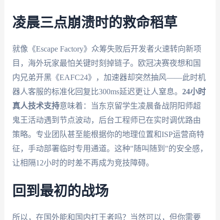
凌晨三点崩溃时的救命稻草
就像《Escape Factory》众筹失败后开发者火速转向新项
目，海外玩家最怕关键时刻掉链子。欧冠决赛夜想和国
内兄弟开黑《EAFC24》，加速器却突然抽风——此时机
器人客服的标准化回复比300ms延迟更让人窒息。
24小时
真人技术支持
意味着：当东京留学生凌晨备战阴阳师超
鬼王活动遇到节点波动，后台工程师已在实时调优路由
策略。专业团队甚至能根据你的地理位置和ISP运营商特
征，手动部署临时专用通道。这种"随叫随到"的安全感，
让相隔12小时的时差不再成为竞技障碍。
回到最初的战场
所以，在国外能和国内打王者吗？当然可以，但你需要