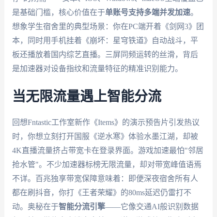
是基础门槛，核心价值在于
单账号支持多端并发加速
。
想象学生宿舍里的典型场景：你在PC端开着《剑网3》团
本，同时用手机挂着《崩坏：星穹铁道》自动战斗，平
板还播放着国内综艺直播。三屏同频运转的丝滑，背后
是加速器对设备指纹和流量特征的精准识别能力。
当无限流量遇上智能分流
回想Fntastic工作室新作《Items》的演示预告片引发热议
时，你想立刻打开国服《逆水寒》体验水墨江湖，却被
4K直播流量挤占带宽卡在登录界面。游戏加速最怕"邻居
抢水管"。不少加速器标榜无限流量，却对带宽峰值语焉
不详。百兆独享带宽保障意味着：即便深夜宿舍所有人
都在刷抖音，你打《王者荣耀》的80ms延迟仍雷打不
动。奥秘在于
智能分流引擎
——它像交通AI般识别数据