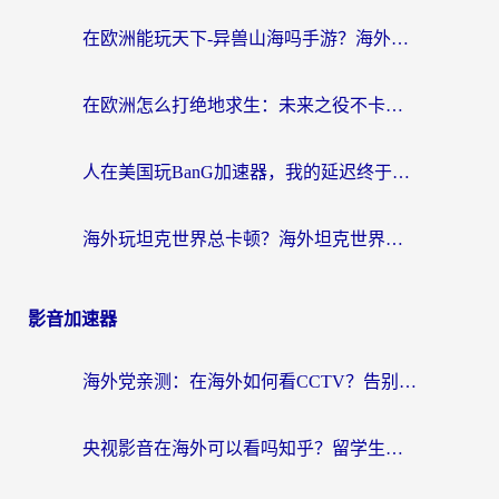
在欧洲能玩天下-异兽山海吗手游？海外玩家的加速器生存指南
在欧洲怎么打绝地求生：未来之役不卡？留学生亲测的加速器避坑指南
人在美国玩BanG加速器，我的延迟终于绿了
海外玩坦克世界总卡顿？海外坦克世界加速器有哪些？实测好用的选择在这里
影音加速器
海外党亲测：在海外如何看CCTV？告别“仅限大陆播放”的实用指南
央视影音在海外可以看吗知乎？留学生亲测：3步解决地域限制+追剧自由