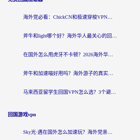
海外党必看：ChickCN和极速穿梭VPN好用吗？3招教你选对回国加速器无缝刷国内资源
斧牛和light哪个好？海外华人最关心的回国加速器选择难题，一篇讲透
在国外怎么用虎牙不卡顿？2026海外华人亲测有效的回国加速器选择指南
斧牛和加速喵好用吗？海外游子的真实选择困境
马来西亚留学生回国VPN怎么选？3个避坑点+1款实测好用的加速器推荐
回国游戏vpn
Sky光·遇在国外怎么加速玩？海外党亲测有效的国服游戏加速指南