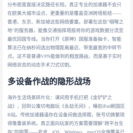
分布密度直接决定路径长短。真正专业的加速器不会只
在欧美大城市设点，更重要的是覆盖亚洲跨境枢纽——
香港、东京、新加坡这些网络要塞。部署在这些"咽喉之
地"的服务器，能像交通指挥塔般将你的游戏数据分流至
最优回国专线。当你打开《原神》国服准备抽卡，智能
算法已在纳秒间选出物理距离最近、带宽最宽的中转节
点。这不是普通VPN能做到的粗放路由，而是基于实时
网络状态的动态手术刀式切割。
多设备作战的隐形战场
海外生活场景碎片化：课间用手机打把《金铲铲之
战》，回到公寓切电脑玩《永劫无间》，睡前iPad刷国区
B站。传统加速器逼你在设备间做选择题，账号切换繁琐
得像重装系统。真正面向玩家的方案需要理解"跨平台生
存"的刚需——安卓、iOS、Windows、macOS全端覆盖已