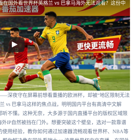
看
在国外看世界杯英格兰 vs 巴拿马海外无法观看？这份中
——深夜守在屏幕前想看重播的欧洲杯，却被“地区限制无法
兰 vs 巴拿马这样的焦点战，明明国内平台有高清中文解
都听不懂。这种无奈，大多源于国内直播平台的版权区域限
海外IP自然被挡在门外。想要突破这个壁垒，选对一款靠谱
的使用经验，教你如何通过加速器流畅观看世界杯、NBA等