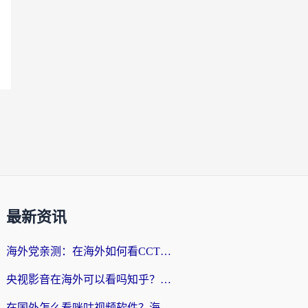
最新资讯
海外党亲测：在海外如何看CCTV？告别“仅限大陆播放”的实用指南
央视影音在海外可以看吗知乎？留学生亲测：3步解决地域限制+追剧自由
在国外怎么看咪咕视频软件？海外党亲测有效的回国加速方案