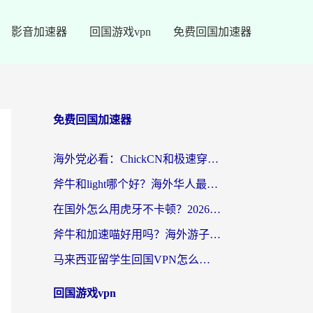
影音加速器
回国游戏vpn
免费回国加速器
免费回国加速器
海外党必看：ChickCN和极速穿梭VPN好用吗？3招教你选对回国加速器无缝刷国内资源
斧牛和light哪个好？海外华人最关心的回国加速器选择难题，一篇讲透
在国外怎么用虎牙不卡顿？2026海外华人亲测有效的回国加速器选择指南
斧牛和加速喵好用吗？海外游子的真实选择困境
马来西亚留学生回国VPN怎么选？3个避坑点+1款实测好用的加速器推荐
回国游戏vpn