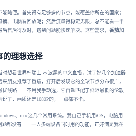
不能随便。首先得有足够多的节点，能覆盖你所在的国家；
直播、电脑看回放呢；然后流量得稳定无限，总不能看一半
最后售后得及时，遇到问题能快速解决。这些需求，
番茄加
事的理想选择
时想看世界杯瑞士 vs 波黑的中文直播，试了好几个加速器
后来朋友推荐了番茄，打开后发现它的全球节点分布很广，
最优线路——不用我手动选，它自动匹配了延迟最低的伦敦
说了，画质还是1080P的，一点都不卡。
S、Windows、mac这几个常用系统。我自己手机用iOS，电脑用
，一点问题都没有——一人多端设备同时用的功能，正好满足我在