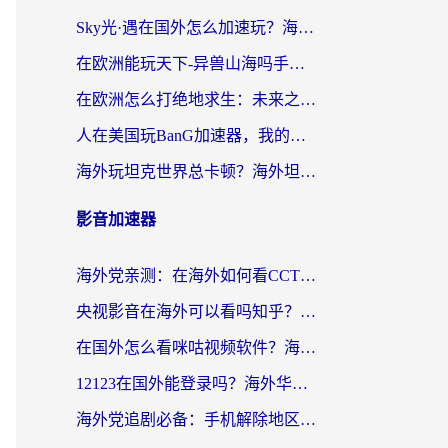
Sky光·遇在国外怎么加速玩？海外党亲测有效的国服游戏加速指南
在欧洲能玩天下-异兽山海吗手游？海外玩家的加速器生存指南
在欧洲怎么打绝地求生：未来之役不卡？留学生亲测的加速器避坑指南
人在美国玩BanG加速器，我的延迟终于绿了
海外玩坦克世界总卡顿？海外坦克世界加速器有哪些？实测好用的选择在这里
影音加速器
海外党亲测：在海外如何看CCTV？告别“仅限大陆播放”的实用指南
央视影音在海外可以看吗知乎？留学生亲测：3步解决地域限制+追剧自由
在国外怎么看咪咕视频软件？海外党亲测有效的回国加速方案
12123在国外能登录吗？海外华人必看的回国加速实用指南
海外党追剧必备：手机解除地区限制app怎么选？解决央视视频&国内剧地区限制全指南