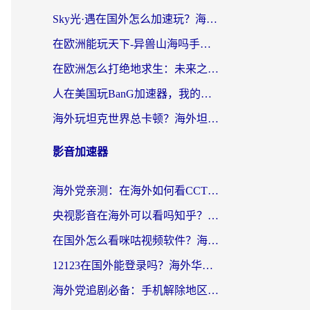
Sky光·遇在国外怎么加速玩？海外党亲测有效的国服游戏加速指南
在欧洲能玩天下-异兽山海吗手游？海外玩家的加速器生存指南
在欧洲怎么打绝地求生：未来之役不卡？留学生亲测的加速器避坑指南
人在美国玩BanG加速器，我的延迟终于绿了
海外玩坦克世界总卡顿？海外坦克世界加速器有哪些？实测好用的选择在这里
影音加速器
海外党亲测：在海外如何看CCTV？告别“仅限大陆播放”的实用指南
央视影音在海外可以看吗知乎？留学生亲测：3步解决地域限制+追剧自由
在国外怎么看咪咕视频软件？海外党亲测有效的回国加速方案
12123在国外能登录吗？海外华人必看的回国加速实用指南
海外党追剧必备：手机解除地区限制app怎么选？解决央视视频&国内剧地区限制全指南