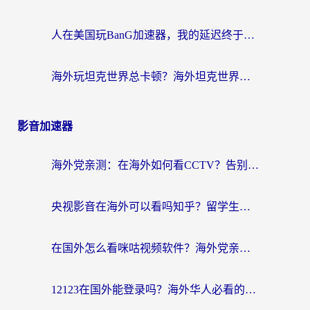
人在美国玩BanG加速器，我的延迟终于绿了
海外玩坦克世界总卡顿？海外坦克世界加速器有哪些？实测好用的选择在这里
影音加速器
海外党亲测：在海外如何看CCTV？告别“仅限大陆播放”的实用指南
央视影音在海外可以看吗知乎？留学生亲测：3步解决地域限制+追剧自由
在国外怎么看咪咕视频软件？海外党亲测有效的回国加速方案
12123在国外能登录吗？海外华人必看的回国加速实用指南