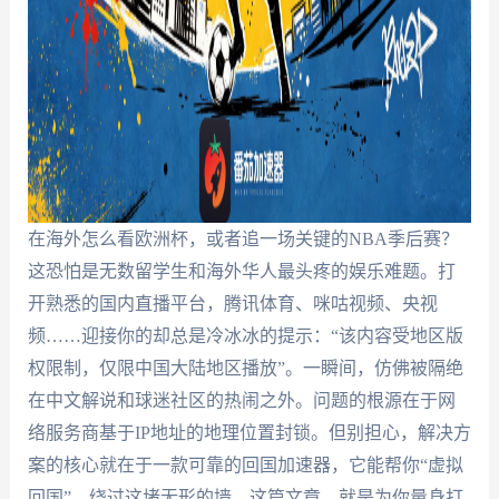
在海外怎么看欧洲杯，或者追一场关键的NBA季后赛？
这恐怕是无数留学生和海外华人最头疼的娱乐难题。打
开熟悉的国内直播平台，腾讯体育、咪咕视频、央视
频……迎接你的却总是冷冰冰的提示：“该内容受地区版
权限制，仅限中国大陆地区播放”。一瞬间，仿佛被隔绝
在中文解说和球迷社区的热闹之外。问题的根源在于网
络服务商基于IP地址的地理位置封锁。但别担心，解决方
案的核心就在于一款可靠的回国加速器，它能帮你“虚拟
回国”，绕过这堵无形的墙。这篇文章，就是为你量身打