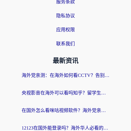
服务条款
隐私协议
应用权限
联系我们
最新资讯
海外党亲测：在海外如何看CCTV？告别“仅限大陆播放”的实用指南
央视影音在海外可以看吗知乎？留学生亲测：3步解决地域限制+追剧自由
在国外怎么看咪咕视频软件？海外党亲测有效的回国加速方案
12123在国外能登录吗？海外华人必看的回国加速实用指南