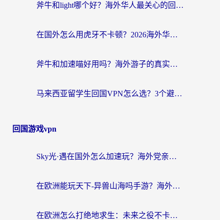
斧牛和light哪个好？海外华人最关心的回国加速器选择难题，一篇讲透
在国外怎么用虎牙不卡顿？2026海外华人亲测有效的回国加速器选择指南
斧牛和加速喵好用吗？海外游子的真实选择困境
马来西亚留学生回国VPN怎么选？3个避坑点+1款实测好用的加速器推荐
回国游戏vpn
Sky光·遇在国外怎么加速玩？海外党亲测有效的国服游戏加速指南
在欧洲能玩天下-异兽山海吗手游？海外玩家的加速器生存指南
在欧洲怎么打绝地求生：未来之役不卡？留学生亲测的加速器避坑指南