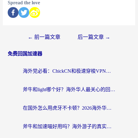
Spread the love
←
前一篇文章
后一篇文章
→
免费回国加速器
海外党必看：ChickCN和极速穿梭VPN好用吗？3招教你选对回国加速器无缝刷国内资源
斧牛和light哪个好？海外华人最关心的回国加速器选择难题，一篇讲透
在国外怎么用虎牙不卡顿？2026海外华人亲测有效的回国加速器选择指南
斧牛和加速喵好用吗？海外游子的真实选择困境