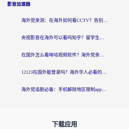
影音加速器
海外党亲测：在海外如何看CCTV？告别“仅限大陆播放”的实用指南
央视影音在海外可以看吗知乎？留学生亲测：3步解决地域限制+追剧自由
在国外怎么看咪咕视频软件？海外党亲测有效的回国加速方案
12123在国外能登录吗？海外华人必看的回国加速实用指南
海外党追剧必备：手机解除地区限制app怎么选？解决央视视频&国内剧地区限制全指南
下载应用