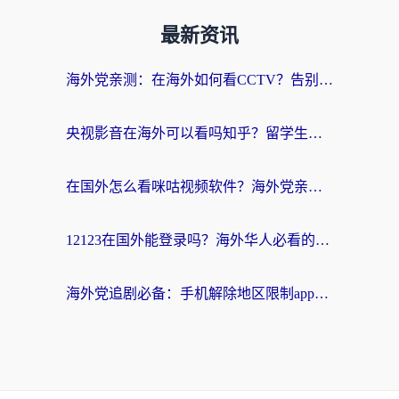
最新资讯
海外党亲测：在海外如何看CCTV？告别“仅限大陆播放”的实用指南
央视影音在海外可以看吗知乎？留学生亲测：3步解决地域限制+追剧自由
在国外怎么看咪咕视频软件？海外党亲测有效的回国加速方案
12123在国外能登录吗？海外华人必看的回国加速实用指南
海外党追剧必备：手机解除地区限制app怎么选？解决央视视频&国内剧地区限制全指南