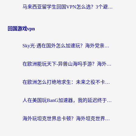
马来西亚留学生回国VPN怎么选？3个避坑点+1款实测好用的加速器推荐
回国游戏vpn
Sky光·遇在国外怎么加速玩？海外党亲测有效的国服游戏加速指南
在欧洲能玩天下-异兽山海吗手游？海外玩家的加速器生存指南
在欧洲怎么打绝地求生：未来之役不卡？留学生亲测的加速器避坑指南
人在美国玩BanG加速器，我的延迟终于绿了
海外玩坦克世界总卡顿？海外坦克世界加速器有哪些？实测好用的选择在这里