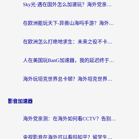
Sky光·遇在国外怎么加速玩？海外党亲测有效的国服游戏加速指南
在欧洲能玩天下-异兽山海吗手游？海外玩家的加速器生存指南
在欧洲怎么打绝地求生：未来之役不卡？留学生亲测的加速器避坑指南
人在美国玩BanG加速器，我的延迟终于绿了
海外玩坦克世界总卡顿？海外坦克世界加速器有哪些？实测好用的选择在这里
影音加速器
海外党亲测：在海外如何看CCTV？告别“仅限大陆播放”的实用指南
央视影音在海外可以看吗知乎？留学生亲测：3步解决地域限制+追剧自由