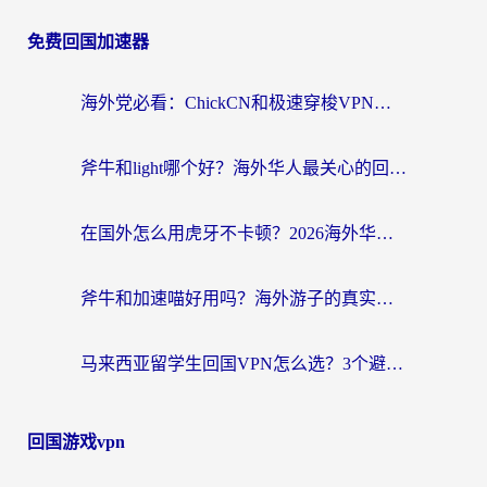
免费回国加速器
海外党必看：ChickCN和极速穿梭VPN好用吗？3招教你选对回国加速器无缝刷国内资源
斧牛和light哪个好？海外华人最关心的回国加速器选择难题，一篇讲透
在国外怎么用虎牙不卡顿？2026海外华人亲测有效的回国加速器选择指南
斧牛和加速喵好用吗？海外游子的真实选择困境
马来西亚留学生回国VPN怎么选？3个避坑点+1款实测好用的加速器推荐
回国游戏vpn