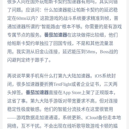
很多人问在国外玩帕斯卡契约加速器有用吗，其实问错
了问题。应该问：什么加速器能让帕斯卡契约的延迟稳
定在60ms以内？这款游戏的战斗系统要求精准到帧，普
通加速器所谓的"智能路由"根本不够。你需要的是有游戏
专属节点的服务。
番茄加速器
在这块做得比较细，他们
给帕斯卡契约单独拉了回国专线，不是和其他流量混
用。我实测从旧金山连接，延迟能压到58ms，Boss战的
闪避判定终于跟手了。
再说说苹果手机有什么打第九大陆加速器。iOS系统封
闭，很多加速器要折腾TestFlight或者企业证书，三天两
头掉签。
番茄加速器
直接在App Store上架了正规版本，
这省了事。第九大陆手游版对带宽要求不高，但对连接
稳定性极度敏感。他们的智能分流技术在这里很管用
——游戏数据走加速通道，系统更新、iCloud备份走本地
网络，互不干扰。不会出现在线听歌导致游戏卡顿的尴