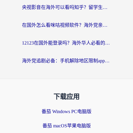
央视影音在海外可以看吗知乎？留学生亲测：3步解决地域限制+追剧自由
在国外怎么看咪咕视频软件？海外党亲测有效的回国加速方案
12123在国外能登录吗？海外华人必看的回国加速实用指南
海外党追剧必备：手机解除地区限制app怎么选？解决央视视频&国内剧地区限制全指南
下载应用
番茄 Windows PC电脑版
番茄 macOS苹果电脑版