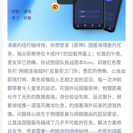
清晨的纽约咖啡馆，你想登录《原神》国服清理委托任
务，指尖却悬停在卡成PPT的加载界面上；伦敦的午夜，
室友早已熟睡，你试图组队挑战周本Boss，却被红色警
告栏"网络连接超时"反复拒之门外；悉尼的傍晚，公会战
即将打响，角色却像陷入无相之岩的泥沼，每一次冲刺
都带着令人窒息的延迟。在国外玩国服原神，物理距离
化作了无形的数据高墙，身份验证失败、延迟飙升、频
繁掉线像一道道风魔龙吐息，灼烧着海外玩家的游戏热
情。问题核心就在于物理距离与网络路由的层层壁垒，
让直连国服服务器成了几乎不可能的任务。解决方案绝
非玄学，而是需要一把精准的网络秘钥——优质的国服