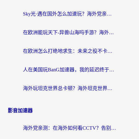
Sky光·遇在国外怎么加速玩？海外党亲测有效的国服游戏加速指南
在欧洲能玩天下-异兽山海吗手游？海外玩家的加速器生存指南
在欧洲怎么打绝地求生：未来之役不卡？留学生亲测的加速器避坑指南
人在美国玩BanG加速器，我的延迟终于绿了
海外玩坦克世界总卡顿？海外坦克世界加速器有哪些？实测好用的选择在这里
影音加速器
海外党亲测：在海外如何看CCTV？告别“仅限大陆播放”的实用指南