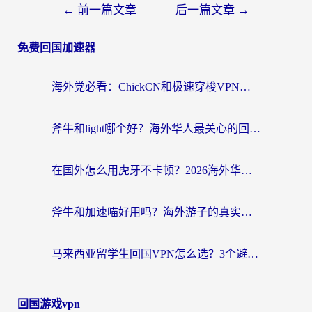
←
前一篇文章
后一篇文章
→
免费回国加速器
海外党必看：ChickCN和极速穿梭VPN好用吗？3招教你选对回国加速器无缝刷国内资源
斧牛和light哪个好？海外华人最关心的回国加速器选择难题，一篇讲透
在国外怎么用虎牙不卡顿？2026海外华人亲测有效的回国加速器选择指南
斧牛和加速喵好用吗？海外游子的真实选择困境
马来西亚留学生回国VPN怎么选？3个避坑点+1款实测好用的加速器推荐
回国游戏vpn