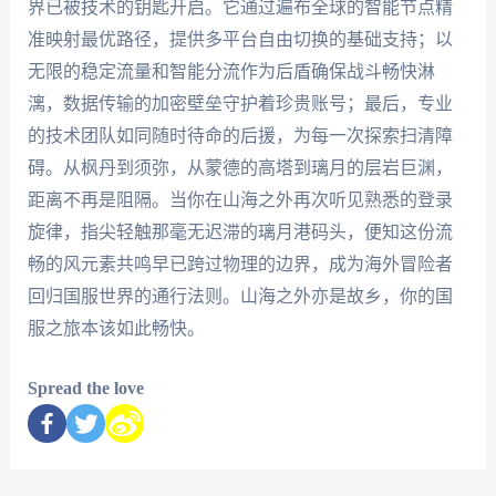
界已被技术的钥匙开启。它通过遍布全球的智能节点精
准映射最优路径，提供多平台自由切换的基础支持；以
无限的稳定流量和智能分流作为后盾确保战斗畅快淋
漓，数据传输的加密壁垒守护着珍贵账号；最后，专业
的技术团队如同随时待命的后援，为每一次探索扫清障
碍。从枫丹到须弥，从蒙德的高塔到璃月的层岩巨渊，
距离不再是阻隔。当你在山海之外再次听见熟悉的登录
旋律，指尖轻触那毫无迟滞的璃月港码头，便知这份流
畅的风元素共鸣早已跨过物理的边界，成为海外冒险者
回归国服世界的通行法则。山海之外亦是故乡，你的国
服之旅本该如此畅快。
Spread the love