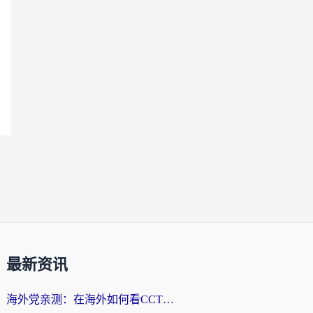
最新资讯
海外党亲测：在海外如何看CCTV？告别“仅限大陆播放”的实用指南