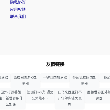
隐私协议
应用权限
联系我们
友情链接
加速器
免费回国游戏加
一键回国加速器
番茄免费回国加
番茄
速器
速器
国外打野兽领
澳洲打sky光·遇怎
在马来西亚打不
魔兽世界国外
主：新世界用什
么才能不卡
开守望先锋怎么
速器
么加速
办