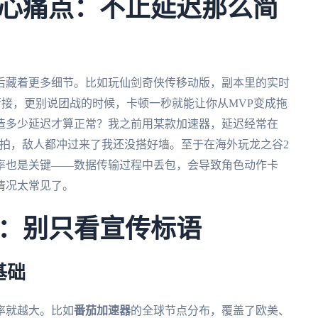
心痛点：不止延迟那么简
后藏着更多细节。比如玩仙剑奇侠传移动版，副本里的实时
能衔接，更别说团战的时候，卡顿一秒就能让你从MVP变成拖
造多少延迟才算正常？我之前用某款加速器，延迟经常在
是慢半拍，敌人都冲过来了我还没搭好墙。至于在海外玩龙之谷2
率也是关键——数据传输过程中丢包，会导致角色动作卡
情况太常见了。
：别只看宣传标语
基础
率就越大。比如
番茄加速器
的全球节点分布，覆盖了欧美、