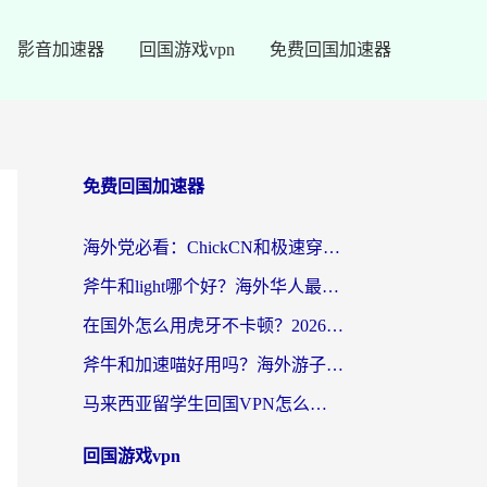
影音加速器
回国游戏vpn
免费回国加速器
免费回国加速器
海外党必看：ChickCN和极速穿梭VPN好用吗？3招教你选对回国加速器无缝刷国内资源
斧牛和light哪个好？海外华人最关心的回国加速器选择难题，一篇讲透
在国外怎么用虎牙不卡顿？2026海外华人亲测有效的回国加速器选择指南
斧牛和加速喵好用吗？海外游子的真实选择困境
马来西亚留学生回国VPN怎么选？3个避坑点+1款实测好用的加速器推荐
回国游戏vpn