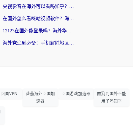
央视影音在海外可以看吗知乎？留学生亲测：3步解决地域限制+追剧自由
在国外怎么看咪咕视频软件？海外党亲测有效的回国加速方案
12123在国外能登录吗？海外华人必看的回国加速实用指南
海外党追剧必备：手机解除地区限制app怎么选？解决央视视频&国内剧地区限制全指南
回国VPN
番茄海外回国加
回国游戏加速器
酷狗到国外不能
速器
用了吗知乎
加