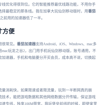
专线优化得很到位。它的智能推荐最优线路功能，不用你手
选择最稳定的那条线。我在加拿大玩仙剑移动版时，用
番茄
，比之前用的加速器低了一半。
才方便
用很常见。
番茄加速器
支持Android、iOS、Windows、mac多
mac玩龙之谷2，出门用手机玩仙剑移动版，账号通用，不
款加速器，手机和电脑要分开买会员，成本高不说，切换起
流量消耗快，如果限速或者限流量，玩到一半断网真的崩
流技术，能把游戏数据和其他网络数据分开传输，保证游戏
速专线，独享100M带宽，我玩堡垒前线的时候，即使家里