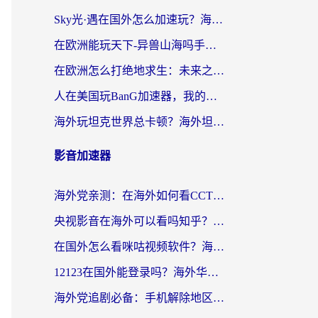
Sky光·遇在国外怎么加速玩？海外党亲测有效的国服游戏加速指南
在欧洲能玩天下-异兽山海吗手游？海外玩家的加速器生存指南
在欧洲怎么打绝地求生：未来之役不卡？留学生亲测的加速器避坑指南
人在美国玩BanG加速器，我的延迟终于绿了
海外玩坦克世界总卡顿？海外坦克世界加速器有哪些？实测好用的选择在这里
影音加速器
海外党亲测：在海外如何看CCTV？告别“仅限大陆播放”的实用指南
央视影音在海外可以看吗知乎？留学生亲测：3步解决地域限制+追剧自由
在国外怎么看咪咕视频软件？海外党亲测有效的回国加速方案
12123在国外能登录吗？海外华人必看的回国加速实用指南
海外党追剧必备：手机解除地区限制app怎么选？解决央视视频&国内剧地区限制全指南