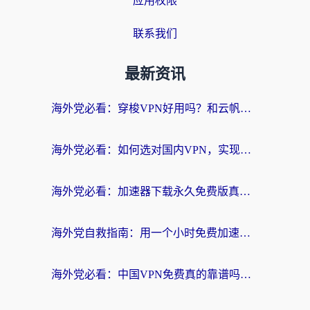
应用权限
联系我们
最新资讯
海外党必看：穿梭VPN好用吗？和云帆VPN对比哪个回国效果更好？附真实测评+避坑指南
海外党必看：如何选对国内VPN，实现无缝访问国内资源？
海外党必看：加速器下载永久免费版真的存在吗？教你无缝访问国内资源的正确姿势
海外党自救指南：用一个小时免费加速器，轻松打破国内资源访问壁垒？
海外党必看：中国VPN免费真的靠谱吗？手把手教你选对回国加速器