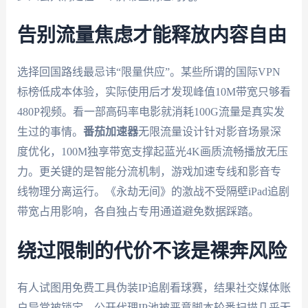
告别流量焦虑才能释放内容自由
选择回国路线最忌讳“限量供应”。某些所谓的国际VPN
标榜低成本体验，实际使用后才发现峰值10M带宽只够看
480P视频。看一部高码率电影就消耗100G流量是真实发
生过的事情。
番茄加速器
无限流量设计针对影音场景深
度优化，100M独享带宽支撑起蓝光4K画质流畅播放无压
力。更关键的是智能分流机制，游戏加速专线和影音专
线物理分离运行。《永劫无间》的激战不受隔壁iPad追剧
带宽占用影响，各自独占专用通道避免数据踩踏。
绕过限制的代价不该是裸奔风险
有人试图用免费工具伪装IP追剧看球赛，结果社交媒体账
户异常被锁定。公开代理IP池被恶意脚本轮番扫描几乎无