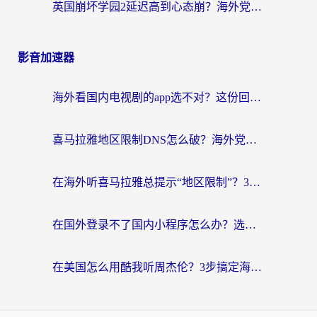
英国崩坏学园2延迟高到心态崩？海外党国服游戏加速终极指南
影音加速器
海外看国内电视剧的app选不对？这份回国加速器避坑指南帮你流畅追剧
喜马拉雅地区限制DNS怎么破？海外党听国内音乐听书的终极解决方案
在海外听喜马拉雅总提示“地区限制”？3步轻松解除+听国内音乐全攻略
在国外登录不了国内小程序怎么办？选对回国加速器，轻松解锁国内资源
在美国怎么用酷我听周杰伦？3步搞定海外听歌难题