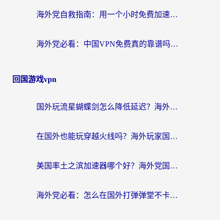
海外党自救指南：用一个小时免费加速器，轻松打破国内资源访问壁垒？
海外党必看：中国VPN免费真的靠谱吗？手把手教你选对回国加速器
回国游戏vpn
国外玩流星蝴蝶剑怎么降低延迟？海外党必看的加速秘籍（含欧洲鸣潮&彩虹岛优化攻略）
在国外也能玩穿越火线吗？海外玩家国服游戏畅玩终极指南
美国率土之滨加速器哪个好？海外党国服游戏畅玩终极指南（附多游戏解决方案）
海外党必看：怎么在国外打弹弹堂不卡？番茄加速器亲测指南