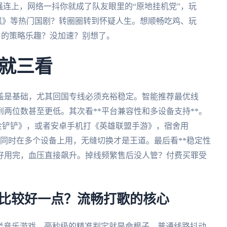
强连上，网络一抖你就成了队友眼里的“原地挂机党”，玩
飙》等热门国剧？转圈圈转到怀疑人生。想顺畅吃鸡、玩
合成》的策略乐趣？没加速？别想了。
就三看
覆盖是基础，尤其回国专线必须充裕稳定。智能推荐最优线
两位数甚至更低。其次看**平台兼容性和多设备支持**。
《金铲铲》，或者安卓手机打《英雄联盟手游》，宿舍用
 一个号能同时在多个设备上用，无缝切换才是王道。最后看**稳定性
刚好用完，血压直接飙升。掉线频繁售后没人管？付费买罪受
G比较好一点？流畅打歌的核心
m!这类音乐游戏，毫秒级的精准判定就是命根子。普通线路抖动