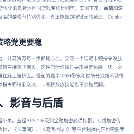
为音游优化的低延迟回国游戏专线是刚需。实测下来，
番茄加速
高的游戏有特别优化，真正能做到按键无感延迟，Combo
策略党更要稳
力、计算资源每一步都耗心血。突然一个延迟卡顿指令没放
谋划直接灰飞烟灭，这种崩溃谁懂？要求稳定远胜一切。必
在路上被挤丢。番茄的独享100M带宽和智能分流技术就很
步指令都精准送达，卡着秒数放技能也不会拖后腿。
、影音与后盾
小事。全程AES-256级别金融加密必须标配，专线加密传
放松，《长津湖》、《流浪地球2》等平台独播内容也需要专