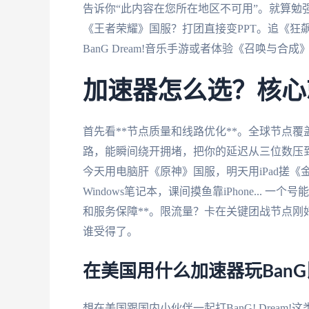
告诉你“此内容在您所在地区不可用”。就算勉
《王者荣耀》国服？打团直接变PPT。追《狂
BanG Dream!音乐手游或者体验《召唤与
加速器怎么选？核心
首先看**节点质量和线路优化**。全球节点
路，能瞬间绕开拥堵，把你的延迟从三位数压到
今天用电脑肝《原神》国服，明天用iPad搓
Windows笔记本，课间摸鱼靠iPhone...
和服务保障**。限流量？卡在关键团战节点
谁受得了。
在美国用什么加速器玩Ban
想在美国跟国内小伙伴一起打BanG! Drea