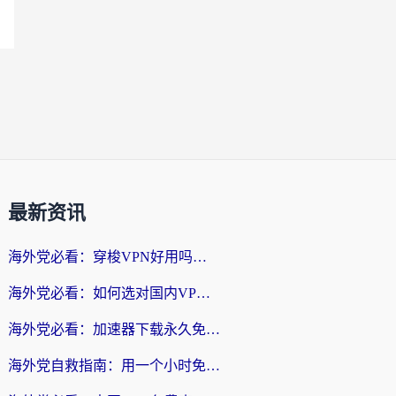
最新资讯
海外党必看：穿梭VPN好用吗？和云帆VPN对比哪个回国效果更好？附真实测评+避坑指南
海外党必看：如何选对国内VPN，实现无缝访问国内资源？
海外党必看：加速器下载永久免费版真的存在吗？教你无缝访问国内资源的正确姿势
海外党自救指南：用一个小时免费加速器，轻松打破国内资源访问壁垒？