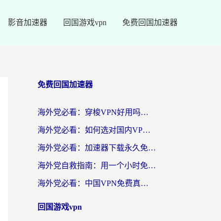
影音加速器
回国游戏vpn
免费回国加速器
免费回国加速器
海外党必看：穿梭VPN好用吗？和云帆VPN对比哪个回国效果更好？附真实测评+避坑指南
海外党必看：如何选对国内VPN，实现无缝访问国内资源？
海外党必看：加速器下载永久免费版真的存在吗？教你无缝访问国内资源的正确姿势
海外党自救指南：用一个小时免费加速器，轻松打破国内资源访问壁垒？
海外党必看：中国VPN免费真的靠谱吗？手把手教你选对回国加速器
回国游戏vpn