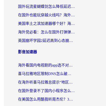
国外玩流星蝴蝶剑怎么降低延迟？海外党必看的加速秘籍（含欧洲鸣潮&彩虹岛优化攻略）
在国外也能玩穿越火线吗？海外玩家国服游戏畅玩终极指南
美国率土之滨加速器哪个好？海外党国服游戏畅玩终极指南（附多游戏解决方案）
海外党必看：怎么在国外打弹弹堂不卡？番茄加速器亲测指南
英国崩坏学园2延迟高到心态崩？海外党国服游戏加速终极指南
影音加速器
海外看国内电视剧的app选不对？这份回国加速器避坑指南帮你流畅追剧
喜马拉雅地区限制DNS怎么破？海外党听国内音乐听书的终极解决方案
在海外听喜马拉雅总提示“地区限制”？3步轻松解除+听国内音乐全攻略
在国外登录不了国内小程序怎么办？选对回国加速器，轻松解锁国内资源
在美国怎么用酷我听周杰伦？3步搞定海外听歌难题