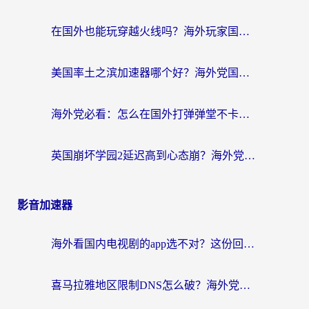
在国外也能玩穿越火线吗？海外玩家国服游戏畅玩终极指南
美国率土之滨加速器哪个好？海外党国服游戏畅玩终极指南（附多游戏解决方案）
海外党必看：怎么在国外打弹弹堂不卡？番茄加速器亲测指南
英国崩坏学园2延迟高到心态崩？海外党国服游戏加速终极指南
影音加速器
海外看国内电视剧的app选不对？这份回国加速器避坑指南帮你流畅追剧
喜马拉雅地区限制DNS怎么破？海外党听国内音乐听书的终极解决方案