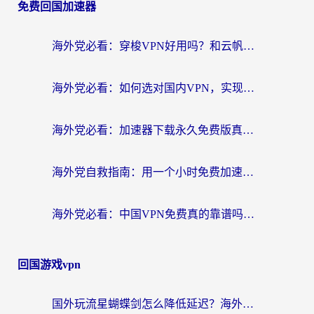
免费回国加速器
海外党必看：穿梭VPN好用吗？和云帆VPN对比哪个回国效果更好？附真实测评+避坑指南
海外党必看：如何选对国内VPN，实现无缝访问国内资源？
海外党必看：加速器下载永久免费版真的存在吗？教你无缝访问国内资源的正确姿势
海外党自救指南：用一个小时免费加速器，轻松打破国内资源访问壁垒？
海外党必看：中国VPN免费真的靠谱吗？手把手教你选对回国加速器
回国游戏vpn
国外玩流星蝴蝶剑怎么降低延迟？海外党必看的加速秘籍（含欧洲鸣潮&彩虹岛优化攻略）