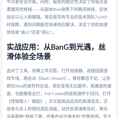
节点更安全可靠。同时，服务的稳定性决定了你是否会
遭遇突然掉线——在副本Boss快倒下的瞬间掉线，这体
验足以让人砸键盘。背后是否有专业的技术团队7x24小
时保障，遇到问题能否快速响应解决，决定了你的加速
体验是“省心”还是“闹心”。
实战应用：从BanG到光遇，丝
滑体验全场景
选对了工具，效果立竿见影。打开加速器，连接回国游
戏专线，再启动《BanG Dream!》。曾经飘忽不定、让你
疯狂Miss的音符判定线，现在变得无比跟手。高难度的谱
面，也能精准击打，Full Combo的成就感终于回归。打开
《怪物猎人：崛起》，无论是挑战迅龙的高速连击，还
是参与多人狩猎的混乱场面，动作反馈清晰及时，再也
没有那种“我按了键，但角色反应慢半拍”的憋屈感。至于