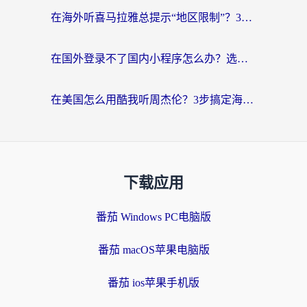
在海外听喜马拉雅总提示“地区限制”？3步轻松解除+听国内音乐全攻略
在国外登录不了国内小程序怎么办？选对回国加速器，轻松解锁国内资源
在美国怎么用酷我听周杰伦？3步搞定海外听歌难题
下载应用
番茄 Windows PC电脑版
番茄 macOS苹果电脑版
番茄 ios苹果手机版