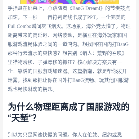
手指悬在屏幕上，心跳随着《BanG Dream!》的节奏鼓点
加速，下一秒——音符判定线卡成了PPT，一个完美的
Full Combo瞬间灰飞烟灭。这场景，海外党太懂了。物理
距离带来的高延迟、网络波动，是横亘在海外玩家和国
服游戏流畅体验之间的一道鸿沟。想找回在国内打BanG
那种行云流水的爽快感？想告别《猎人：荒野的召唤》
里猎物瞬移、子弹漂移的抓狂？核心解决方案只有一
个：靠谱的国服游戏加速器。这篇指南，就是帮你拨开
迷雾，找到那把让你在国外打BanG流畅、玩其他国服游
戏也畅快淋漓的钥匙。
为什么物理距离成了国服游戏的
“天堑”？
别以为只是网速快慢的问题。你人在伦敦、纽约或悉