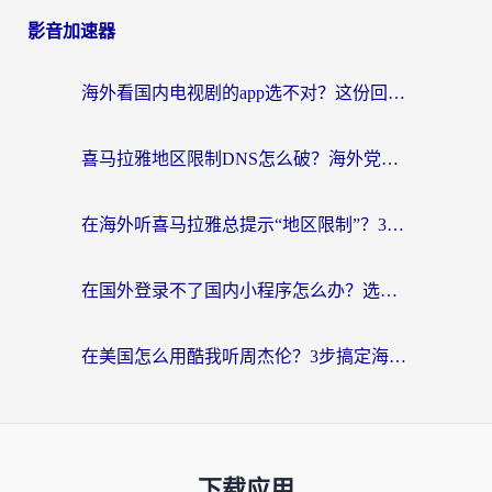
影音加速器
海外看国内电视剧的app选不对？这份回国加速器避坑指南帮你流畅追剧
喜马拉雅地区限制DNS怎么破？海外党听国内音乐听书的终极解决方案
在海外听喜马拉雅总提示“地区限制”？3步轻松解除+听国内音乐全攻略
在国外登录不了国内小程序怎么办？选对回国加速器，轻松解锁国内资源
在美国怎么用酷我听周杰伦？3步搞定海外听歌难题
下载应用