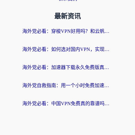
最新资讯
海外党必看：穿梭VPN好用吗？和云帆VPN对比哪个回国效果更好？附真实测评+避坑指南
海外党必看：如何选对国内VPN，实现无缝访问国内资源？
海外党必看：加速器下载永久免费版真的存在吗？教你无缝访问国内资源的正确姿势
海外党自救指南：用一个小时免费加速器，轻松打破国内资源访问壁垒？
海外党必看：中国VPN免费真的靠谱吗？手把手教你选对回国加速器