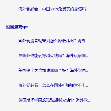
海外党必看：中国VPN免费真的靠谱吗？手把手教你选对回国加速器
回国游戏vpn
国外玩流星蝴蝶剑怎么降低延迟？海外党必看的加速秘籍（含欧洲鸣潮&彩虹岛优化攻略）
在国外也能玩穿越火线吗？海外玩家国服游戏畅玩终极指南
美国率土之滨加速器哪个好？海外党国服游戏畅玩终极指南（附多游戏解决方案）
海外党必看：怎么在国外打弹弹堂不卡？番茄加速器亲测指南
英国崩坏学园2延迟高到心态崩？海外党国服游戏加速终极指南