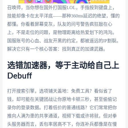
召唤师，当你想在国外打国服LOL，手指按到键盘上，
技能却像卡在太平洋底——那种360ms延迟的绝望，懂的
都懂。你看着屏幕变灰，队友的问号警告疯狂敲在心
上，不是走位的问题，是物理距离给热爱划下的鸿沟。
国服账号的心血、战友开黑的约定，都被遥远的IP割裂。
解决它只有一个核心答案：找到真正的加速武器。
选错加速器，等于主动给自己上
Debuff
打开搜索引擎，选项铺天盖地：免费工具？看似省了
钱，却可能在关键团战让你原地卡顿三秒，甚至偷偷记
录你的登录数据。打着低价的普通线路？它们常常把你
推向人满为患的共享通道，视频下载或许将就，但对拳
头服务器而言，丢包率居高不下，你连补兵都像是在慢