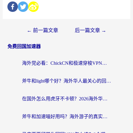
←
前一篇文章
后一篇文章
→
免费回国加速器
海外党必看：ChickCN和极速穿梭VPN好用吗？3招教你选对回国加速器无缝刷国内资源
斧牛和light哪个好？海外华人最关心的回国加速器选择难题，一篇讲透
在国外怎么用虎牙不卡顿？2026海外华人亲测有效的回国加速器选择指南
斧牛和加速喵好用吗？海外游子的真实选择困境