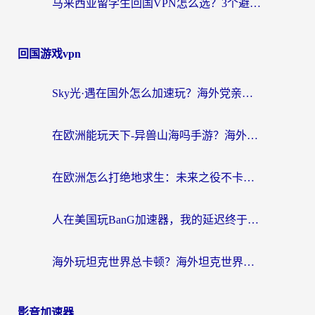
马来西亚留学生回国VPN怎么选？3个避坑点+1款实测好用的加速器推荐
回国游戏vpn
Sky光·遇在国外怎么加速玩？海外党亲测有效的国服游戏加速指南
在欧洲能玩天下-异兽山海吗手游？海外玩家的加速器生存指南
在欧洲怎么打绝地求生：未来之役不卡？留学生亲测的加速器避坑指南
人在美国玩BanG加速器，我的延迟终于绿了
海外玩坦克世界总卡顿？海外坦克世界加速器有哪些？实测好用的选择在这里
影音加速器