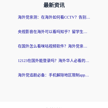
最新资讯
海外党亲测：在海外如何看CCTV？告别“仅限大陆播放”的实用指南
央视影音在海外可以看吗知乎？留学生亲测：3步解决地域限制+追剧自由
在国外怎么看咪咕视频软件？海外党亲测有效的回国加速方案
12123在国外能登录吗？海外华人必看的回国加速实用指南
海外党追剧必备：手机解除地区限制app怎么选？解决央视视频&国内剧地区限制全指南