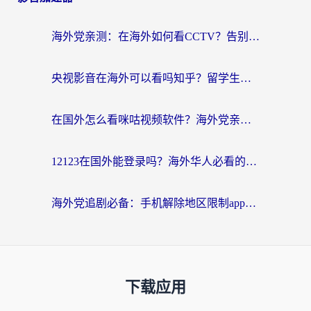
海外党亲测：在海外如何看CCTV？告别“仅限大陆播放”的实用指南
央视影音在海外可以看吗知乎？留学生亲测：3步解决地域限制+追剧自由
在国外怎么看咪咕视频软件？海外党亲测有效的回国加速方案
12123在国外能登录吗？海外华人必看的回国加速实用指南
海外党追剧必备：手机解除地区限制app怎么选？解决央视视频&国内剧地区限制全指南
下载应用