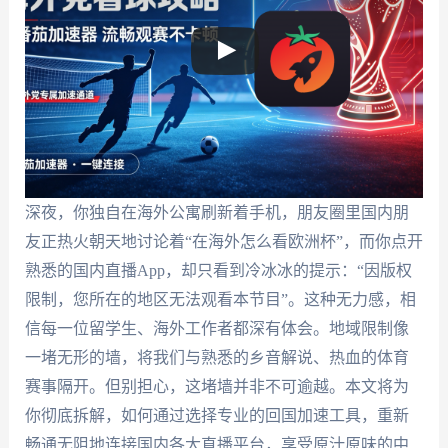
深夜，你独自在海外公寓刷新着手机，朋友圈里国内朋
友正热火朝天地讨论着“在海外怎么看欧洲杯”，而你点开
熟悉的国内直播App，却只看到冷冰冰的提示：“因版权
限制，您所在的地区无法观看本节目”。这种无力感，相
信每一位留学生、海外工作者都深有体会。地域限制像
一堵无形的墙，将我们与熟悉的乡音解说、热血的体育
赛事隔开。但别担心，这堵墙并非不可逾越。本文将为
你彻底拆解，如何通过选择专业的回国加速工具，重新
畅通无阻地连接国内各大直播平台，享受原汁原味的中