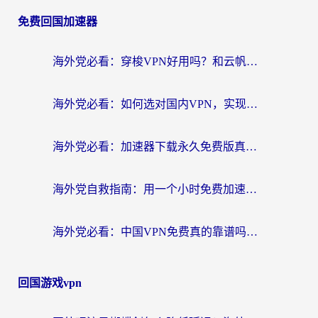
免费回国加速器
海外党必看：穿梭VPN好用吗？和云帆VPN对比哪个回国效果更好？附真实测评+避坑指南
海外党必看：如何选对国内VPN，实现无缝访问国内资源？
海外党必看：加速器下载永久免费版真的存在吗？教你无缝访问国内资源的正确姿势
海外党自救指南：用一个小时免费加速器，轻松打破国内资源访问壁垒？
海外党必看：中国VPN免费真的靠谱吗？手把手教你选对回国加速器
回国游戏vpn