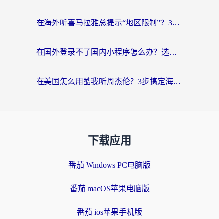
在海外听喜马拉雅总提示“地区限制”？3步轻松解除+听国内音乐全攻略
在国外登录不了国内小程序怎么办？选对回国加速器，轻松解锁国内资源
在美国怎么用酷我听周杰伦？3步搞定海外听歌难题
下载应用
番茄 Windows PC电脑版
番茄 macOS苹果电脑版
番茄 ios苹果手机版