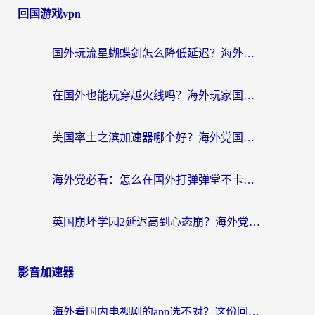
回国游戏vpn
国外玩流星蝴蝶剑怎么降低延迟？海外党必看的加速秘籍（含欧洲鸣潮&彩虹岛优化攻略）
在国外也能玩穿越火线吗？海外玩家国服游戏畅玩终极指南
美国率土之滨加速器哪个好？海外党国服游戏畅玩终极指南（附多游戏解决方案）
海外党必看：怎么在国外打弹弹堂不卡？番茄加速器亲测指南
英国崩坏学园2延迟高到心态崩？海外党国服游戏加速终极指南
影音加速器
海外看国内电视剧的app选不对？这份回国加速器避坑指南帮你流畅追剧