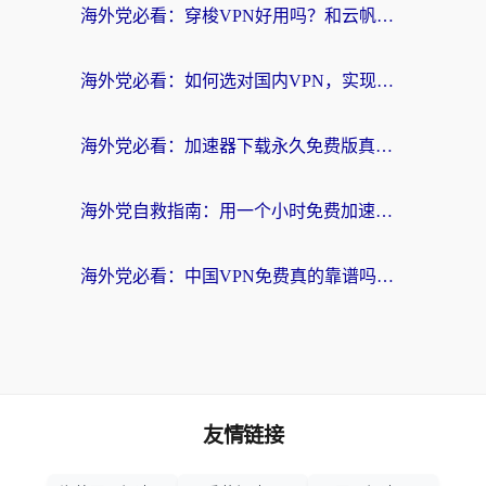
海外党必看：穿梭VPN好用吗？和云帆VPN对比哪个回国效果更好？附真实测评+避坑指南
海外党必看：如何选对国内VPN，实现无缝访问国内资源？
海外党必看：加速器下载永久免费版真的存在吗？教你无缝访问国内资源的正确姿势
海外党自救指南：用一个小时免费加速器，轻松打破国内资源访问壁垒？
海外党必看：中国VPN免费真的靠谱吗？手把手教你选对回国加速器
友情链接