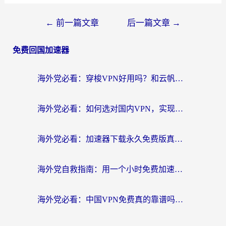
←
前一篇文章
后一篇文章
→
免费回国加速器
海外党必看：穿梭VPN好用吗？和云帆VPN对比哪个回国效果更好？附真实测评+避坑指南
海外党必看：如何选对国内VPN，实现无缝访问国内资源？
海外党必看：加速器下载永久免费版真的存在吗？教你无缝访问国内资源的正确姿势
海外党自救指南：用一个小时免费加速器，轻松打破国内资源访问壁垒？
海外党必看：中国VPN免费真的靠谱吗？手把手教你选对回国加速器