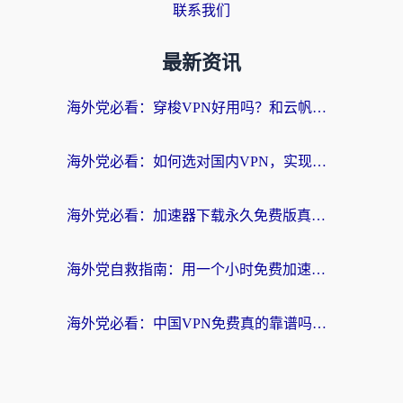
联系我们
最新资讯
海外党必看：穿梭VPN好用吗？和云帆VPN对比哪个回国效果更好？附真实测评+避坑指南
海外党必看：如何选对国内VPN，实现无缝访问国内资源？
海外党必看：加速器下载永久免费版真的存在吗？教你无缝访问国内资源的正确姿势
海外党自救指南：用一个小时免费加速器，轻松打破国内资源访问壁垒？
海外党必看：中国VPN免费真的靠谱吗？手把手教你选对回国加速器