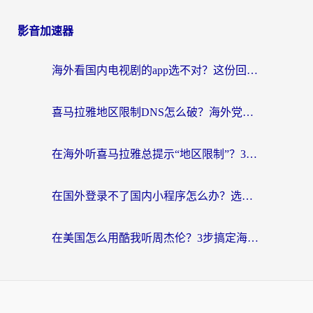
影音加速器
海外看国内电视剧的app选不对？这份回国加速器避坑指南帮你流畅追剧
喜马拉雅地区限制DNS怎么破？海外党听国内音乐听书的终极解决方案
在海外听喜马拉雅总提示“地区限制”？3步轻松解除+听国内音乐全攻略
在国外登录不了国内小程序怎么办？选对回国加速器，轻松解锁国内资源
在美国怎么用酷我听周杰伦？3步搞定海外听歌难题