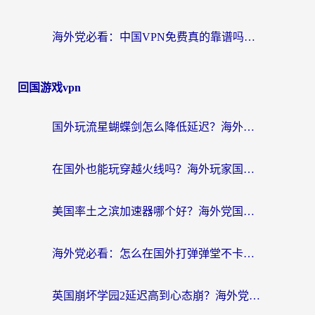
海外党必看：中国VPN免费真的靠谱吗？手把手教你选对回国加速器
回国游戏vpn
国外玩流星蝴蝶剑怎么降低延迟？海外党必看的加速秘籍（含欧洲鸣潮&彩虹岛优化攻略）
在国外也能玩穿越火线吗？海外玩家国服游戏畅玩终极指南
美国率土之滨加速器哪个好？海外党国服游戏畅玩终极指南（附多游戏解决方案）
海外党必看：怎么在国外打弹弹堂不卡？番茄加速器亲测指南
英国崩坏学园2延迟高到心态崩？海外党国服游戏加速终极指南