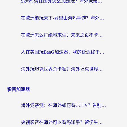
Sky光·遇在国外怎么加速玩？海外党亲测有效的国服游戏加速指南
在欧洲能玩天下-异兽山海吗手游？海外玩家的加速器生存指南
在欧洲怎么打绝地求生：未来之役不卡？留学生亲测的加速器避坑指南
人在美国玩BanG加速器，我的延迟终于绿了
海外玩坦克世界总卡顿？海外坦克世界加速器有哪些？实测好用的选择在这里
影音加速器
海外党亲测：在海外如何看CCTV？告别“仅限大陆播放”的实用指南
央视影音在海外可以看吗知乎？留学生亲测：3步解决地域限制+追剧自由