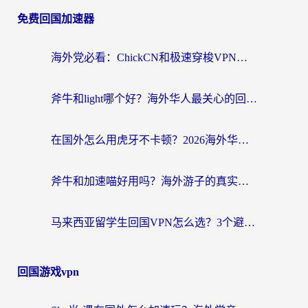
免费回国加速器
海外党必看：ChickCN和极速穿梭VPN好用吗？3招教你选对回国加速器无缝刷国内资源
斧牛和light哪个好？海外华人最关心的回国加速器选择难题，一篇讲透
在国外怎么用虎牙不卡顿？2026海外华人亲测有效的回国加速器选择指南
斧牛和加速喵好用吗？海外游子的真实选择困境
马来西亚留学生回国VPN怎么选？3个避坑点+1款实测好用的加速器推荐
回国游戏vpn