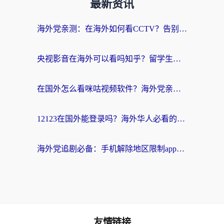
最新资讯
海外党亲测：在海外如何看CCTV？告别“仅限大陆播放”的实用指南
央视影音在海外可以看吗知乎？留学生亲测：3步解决地域限制+追剧自由
在国外怎么看咪咕视频软件？海外党亲测有效的回国加速方案
12123在国外能登录吗？海外华人必看的回国加速实用指南
海外党追剧必备：手机解除地区限制app怎么选？解决央视视频&国内剧地区限制全指南
友情链接