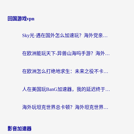
回国游戏vpn
Sky光·遇在国外怎么加速玩？海外党亲测有效的国服游戏加速指南
在欧洲能玩天下-异兽山海吗手游？海外玩家的加速器生存指南
在欧洲怎么打绝地求生：未来之役不卡？留学生亲测的加速器避坑指南
人在美国玩BanG加速器，我的延迟终于绿了
海外玩坦克世界总卡顿？海外坦克世界加速器有哪些？实测好用的选择在这里
影音加速器