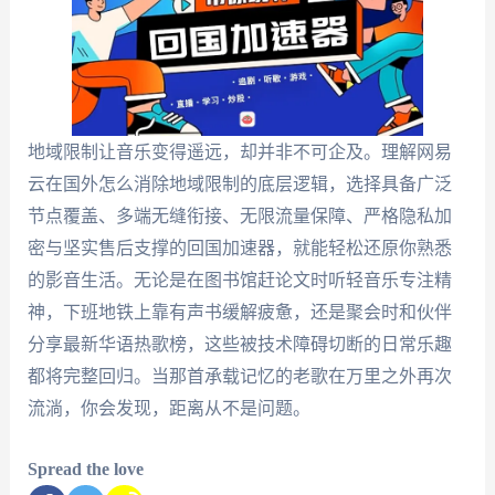
地域限制让音乐变得遥远，却并非不可企及。理解网易
云在国外怎么消除地域限制的底层逻辑，选择具备广泛
节点覆盖、多端无缝衔接、无限流量保障、严格隐私加
密与坚实售后支撑的回国加速器，就能轻松还原你熟悉
的影音生活。无论是在图书馆赶论文时听轻音乐专注精
神，下班地铁上靠有声书缓解疲惫，还是聚会时和伙伴
分享最新华语热歌榜，这些被技术障碍切断的日常乐趣
都将完整回归。当那首承载记忆的老歌在万里之外再次
流淌，你会发现，距离从不是问题。
Spread the love