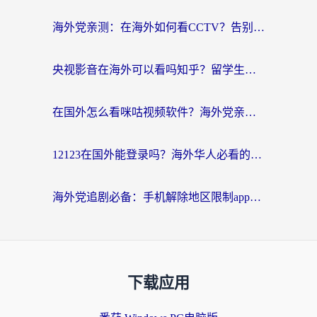
海外党亲测：在海外如何看CCTV？告别“仅限大陆播放”的实用指南
央视影音在海外可以看吗知乎？留学生亲测：3步解决地域限制+追剧自由
在国外怎么看咪咕视频软件？海外党亲测有效的回国加速方案
12123在国外能登录吗？海外华人必看的回国加速实用指南
海外党追剧必备：手机解除地区限制app怎么选？解决央视视频&国内剧地区限制全指南
下载应用