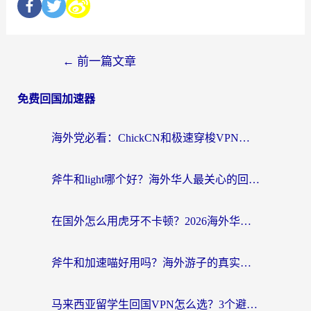
←
前一篇文章
免费回国加速器
海外党必看：ChickCN和极速穿梭VPN好用吗？3招教你选对回国加速器无缝刷国内资源
斧牛和light哪个好？海外华人最关心的回国加速器选择难题，一篇讲透
在国外怎么用虎牙不卡顿？2026海外华人亲测有效的回国加速器选择指南
斧牛和加速喵好用吗？海外游子的真实选择困境
马来西亚留学生回国VPN怎么选？3个避坑点+1款实测好用的加速器推荐