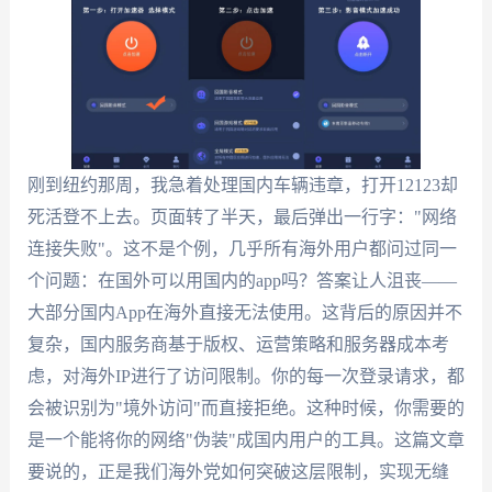
刚到纽约那周，我急着处理国内车辆违章，打开12123却
死活登不上去。页面转了半天，最后弹出一行字："网络
连接失败"。这不是个例，几乎所有海外用户都问过同一
个问题：在国外可以用国内的app吗？答案让人沮丧——
大部分国内App在海外直接无法使用。这背后的原因并不
复杂，国内服务商基于版权、运营策略和服务器成本考
虑，对海外IP进行了访问限制。你的每一次登录请求，都
会被识别为"境外访问"而直接拒绝。这种时候，你需要的
是一个能将你的网络"伪装"成国内用户的工具。这篇文章
要说的，正是我们海外党如何突破这层限制，实现无缝