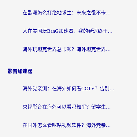
在欧洲怎么打绝地求生：未来之役不卡？留学生亲测的加速器避坑指南
人在美国玩BanG加速器，我的延迟终于绿了
海外玩坦克世界总卡顿？海外坦克世界加速器有哪些？实测好用的选择在这里
影音加速器
海外党亲测：在海外如何看CCTV？告别“仅限大陆播放”的实用指南
央视影音在海外可以看吗知乎？留学生亲测：3步解决地域限制+追剧自由
在国外怎么看咪咕视频软件？海外党亲测有效的回国加速方案