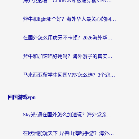
海外党必看：ChickCN和极速穿梭VPN好用吗？3招教你选对回国加速器无缝刷国内资源
斧牛和light哪个好？海外华人最关心的回国加速器选择难题，一篇讲透
在国外怎么用虎牙不卡顿？2026海外华人亲测有效的回国加速器选择指南
斧牛和加速喵好用吗？海外游子的真实选择困境
马来西亚留学生回国VPN怎么选？3个避坑点+1款实测好用的加速器推荐
回国游戏vpn
Sky光·遇在国外怎么加速玩？海外党亲测有效的国服游戏加速指南
在欧洲能玩天下-异兽山海吗手游？海外玩家的加速器生存指南