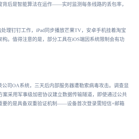
度背后是智能算法在运作——实时监测每条线路的丢包率，
脑处理钉钉工作，iPad同步播放芒果TV，安卓手机挂着淘宝
构。值得注意的是，部分工具在iOS端因系统限制会有功
登录公司OA系统，三天后内部服务器遭勒索病毒攻击。调查显
业方案采用军事级加密协议建立数据传输隧道，即使通过公共
重要的是具备双重验证机制——设备首次登录需短信+邮箱