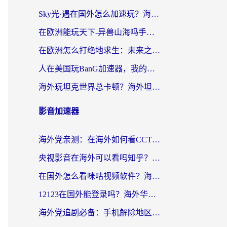
Sky光·遇在国外怎么加速玩？海外党亲测有效的国服游戏加速指南
在欧洲能玩天下-异兽山海吗手游？海外玩家的加速器生存指南
在欧洲怎么打绝地求生：未来之役不卡？留学生亲测的加速器避坑指南
人在美国玩BanG加速器，我的延迟终于绿了
海外玩坦克世界总卡顿？海外坦克世界加速器有哪些？实测好用的选择在这里
影音加速器
海外党亲测：在海外如何看CCTV？告别“仅限大陆播放”的实用指南
央视影音在海外可以看吗知乎？留学生亲测：3步解决地域限制+追剧自由
在国外怎么看咪咕视频软件？海外党亲测有效的回国加速方案
12123在国外能登录吗？海外华人必看的回国加速实用指南
海外党追剧必备：手机解除地区限制app怎么选？解决央视视频&国内剧地区限制全指南