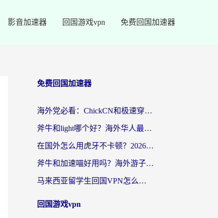
影音加速器
回国游戏vpn
免费回国加速器
免费回国加速器
海外党必看：ChickCN和极速穿梭VPN好用吗？3招教你选对回国加速器无缝刷国内资源
斧牛和light哪个好？海外华人最关心的回国加速器选择难题，一篇讲透
在国外怎么用虎牙不卡顿？2026海外华人亲测有效的回国加速器选择指南
斧牛和加速喵好用吗？海外游子的真实选择困境
马来西亚留学生回国VPN怎么选？3个避坑点+1款实测好用的加速器推荐
回国游戏vpn