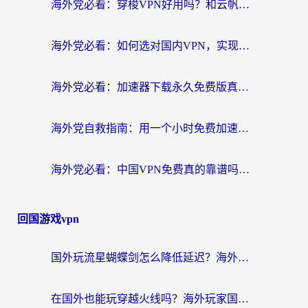
海外党必看：穿梭VPN好用吗？和云帆VPN对比哪个回国效果更好？附真实测评+避坑指南
海外党必看：如何选对国内VPN，实现无缝访问国内资源？
海外党必看：加速器下载永久免费版真的存在吗？教你无缝访问国内资源的正确姿势
海外党自救指南：用一个小时免费加速器，轻松打破国内资源访问壁垒？
海外党必看：中国VPN免费真的靠谱吗？手把手教你选对回国加速器
回国游戏vpn
国外玩流星蝴蝶剑怎么降低延迟？海外党必看的加速秘籍（含欧洲鸣潮&彩虹岛优化攻略）
在国外也能玩穿越火线吗？海外玩家国服游戏畅玩终极指南