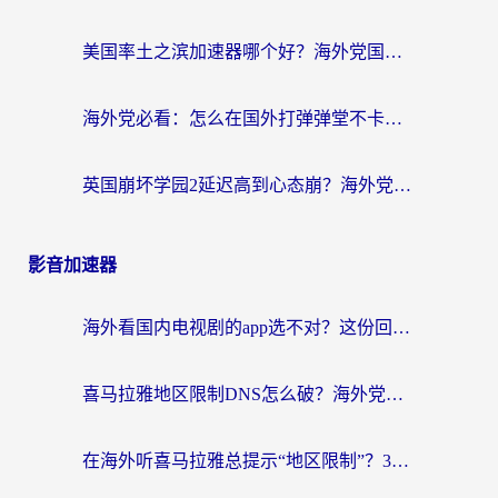
美国率土之滨加速器哪个好？海外党国服游戏畅玩终极指南（附多游戏解决方案）
海外党必看：怎么在国外打弹弹堂不卡？番茄加速器亲测指南
英国崩坏学园2延迟高到心态崩？海外党国服游戏加速终极指南
影音加速器
海外看国内电视剧的app选不对？这份回国加速器避坑指南帮你流畅追剧
喜马拉雅地区限制DNS怎么破？海外党听国内音乐听书的终极解决方案
在海外听喜马拉雅总提示“地区限制”？3步轻松解除+听国内音乐全攻略