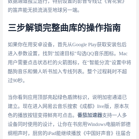
数据通道独立运行，特别设置的影音专线让《青花瓷》
的笛声能无损流淌至地球另一端。
三步解锁完整曲库的操作指南
如果你在用安卓设备，首先从Google Play获取安装包后
进入参数设置，找到"加速目标"勾选QQ音乐图标。Mac
用户需要点击状态栏的火箭图标，在"智能分流"设置中将
酷狗音乐和懒人听书加入专线列表。整个过程耗时不超
过90秒。
当你看到应用顶部亮起绿色盾牌标识，说明加密通道已
建立。现在进入网易云音乐搜索《成都》live版，原本灰
色的播放按钮变得鲜亮可点击。
番茄加速器
支持一人多
设备同时使用的设计，让你在书房用Windows电脑听郭德
纲相声时，厨房的iPad能继续播放《中国好声音》往届合