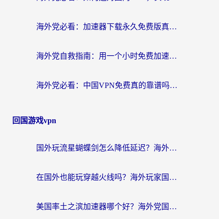
海外党必看：加速器下载永久免费版真的存在吗？教你无缝访问国内资源的正确姿势
海外党自救指南：用一个小时免费加速器，轻松打破国内资源访问壁垒？
海外党必看：中国VPN免费真的靠谱吗？手把手教你选对回国加速器
回国游戏vpn
国外玩流星蝴蝶剑怎么降低延迟？海外党必看的加速秘籍（含欧洲鸣潮&彩虹岛优化攻略）
在国外也能玩穿越火线吗？海外玩家国服游戏畅玩终极指南
美国率土之滨加速器哪个好？海外党国服游戏畅玩终极指南（附多游戏解决方案）