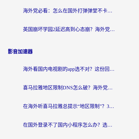
海外党必看：怎么在国外打弹弹堂不卡？番茄加速器亲测指南
英国崩坏学园2延迟高到心态崩？海外党国服游戏加速终极指南
影音加速器
海外看国内电视剧的app选不对？这份回国加速器避坑指南帮你流畅追剧
喜马拉雅地区限制DNS怎么破？海外党听国内音乐听书的终极解决方案
在海外听喜马拉雅总提示“地区限制”？3步轻松解除+听国内音乐全攻略
在国外登录不了国内小程序怎么办？选对回国加速器，轻松解锁国内资源