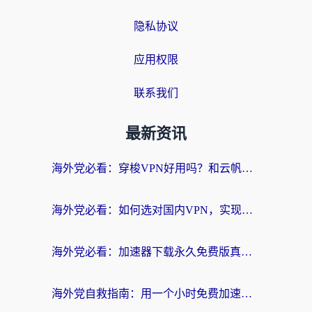
隐私协议
应用权限
联系我们
最新资讯
海外党必看：穿梭VPN好用吗？和云帆VPN对比哪个回国效果更好？附真实测评+避坑指南
海外党必看：如何选对国内VPN，实现无缝访问国内资源？
海外党必看：加速器下载永久免费版真的存在吗？教你无缝访问国内资源的正确姿势
海外党自救指南：用一个小时免费加速器，轻松打破国内资源访问壁垒？