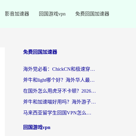
影音加速器
回国游戏vpn
免费回国加速器
免费回国加速器
海外党必看：ChickCN和极速穿梭VPN好用吗？3招教你选对回国加速器无缝刷国内资源
斧牛和light哪个好？海外华人最关心的回国加速器选择难题，一篇讲透
在国外怎么用虎牙不卡顿？2026海外华人亲测有效的回国加速器选择指南
斧牛和加速喵好用吗？海外游子的真实选择困境
马来西亚留学生回国VPN怎么选？3个避坑点+1款实测好用的加速器推荐
回国游戏vpn