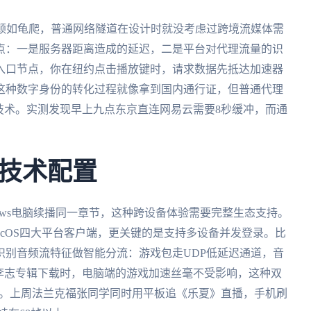
卡顿如龟爬，普通网络隧道在设计时就没考虑过跨境流媒体需
点：一是服务器距离造成的延迟，二是平台对代理流量的识
入口节点，你在纽约点击播放键时，请求数据先抵达加速器
这种数字身份的转化过程就像拿到国内通行证，但普通代理
技术。实测发现早上九点东京直连网易云需要8秒缓冲，而通
技术配置
ndows电脑续播同一章节，这种跨设备体验需要完整生态支持。
、macOS四大平台客户端，更关键的是支持多设备并发登录。比
识别音频流特征做智能分流：游戏包走UDP低延迟通道，音
李志专辑下载时，电脑端的游戏加速丝毫不受影响，这种双
宽。上周法兰克福张同学同时用平板追《乐夏》直播，手机刷