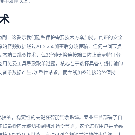
持在68帧以上。
术
卡盗刷，这警示我们隐私保护需要技术方案加持。真正的安全
始音频数据经过AES-256加密后分段传输，任何中间节点
动态端口跳变技术，每3分钟更换连接端口防止流量特征分
免用免费工具导致歌单泄露，核心在于选择具备专线传输的
狗音乐数据产生7次重传请求，而专线加密连接始终保持
色提醒，稳定性的关键在智能冗余系统。专业平台部署了自
在15毫秒内无缝切换到杭州备份节点，这个过程用户甚至感
植入智能QoS引擎，自动识别音频流关键帧优先传输。上