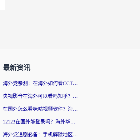
最新资讯
海外党亲测：在海外如何看CCTV？告别“仅限大陆播放”的实用指南
央视影音在海外可以看吗知乎？留学生亲测：3步解决地域限制+追剧自由
在国外怎么看咪咕视频软件？海外党亲测有效的回国加速方案
12123在国外能登录吗？海外华人必看的回国加速实用指南
海外党追剧必备：手机解除地区限制app怎么选？解决央视视频&国内剧地区限制全指南