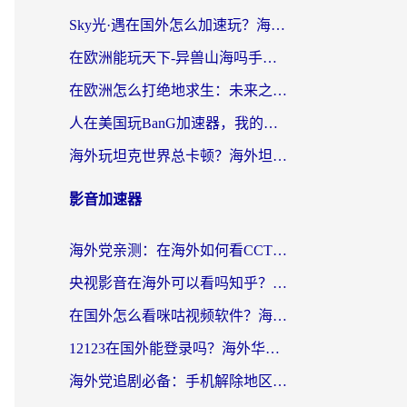
Sky光·遇在国外怎么加速玩？海外党亲测有效的国服游戏加速指南
在欧洲能玩天下-异兽山海吗手游？海外玩家的加速器生存指南
在欧洲怎么打绝地求生：未来之役不卡？留学生亲测的加速器避坑指南
人在美国玩BanG加速器，我的延迟终于绿了
海外玩坦克世界总卡顿？海外坦克世界加速器有哪些？实测好用的选择在这里
影音加速器
海外党亲测：在海外如何看CCTV？告别“仅限大陆播放”的实用指南
央视影音在海外可以看吗知乎？留学生亲测：3步解决地域限制+追剧自由
在国外怎么看咪咕视频软件？海外党亲测有效的回国加速方案
12123在国外能登录吗？海外华人必看的回国加速实用指南
海外党追剧必备：手机解除地区限制app怎么选？解决央视视频&国内剧地区限制全指南