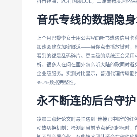
抖音神曲，PC打国服LOL，三端流畅度居然保
音乐专线的数据隐身
上个月巴黎李女士用公共WiFi听书遭遇信用
加速会建立加密隧道——当你点击播放键时，原
看到的都是乱码碎片。更高级的系统还会采用
析。很多人在问在国外怎么听大陆的歌同时避
企业级服务。实测对比显示，普通代理传输酷
99.7%数据完整性。
永不断连的后台守护
凌晨三点赶论文时最怕遇到"连接已中断"的红
动热切换机制：检测到当前节点延迟超标时，
知不到音质变化。有些技术团队还会在软件底层