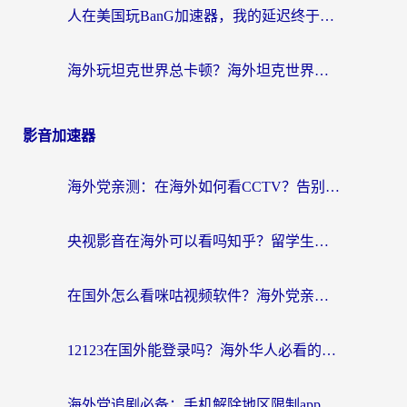
人在美国玩BanG加速器，我的延迟终于绿了
海外玩坦克世界总卡顿？海外坦克世界加速器有哪些？实测好用的选择在这里
影音加速器
海外党亲测：在海外如何看CCTV？告别“仅限大陆播放”的实用指南
央视影音在海外可以看吗知乎？留学生亲测：3步解决地域限制+追剧自由
在国外怎么看咪咕视频软件？海外党亲测有效的回国加速方案
12123在国外能登录吗？海外华人必看的回国加速实用指南
海外党追剧必备：手机解除地区限制app怎么选？解决央视视频&国内剧地区限制全指南