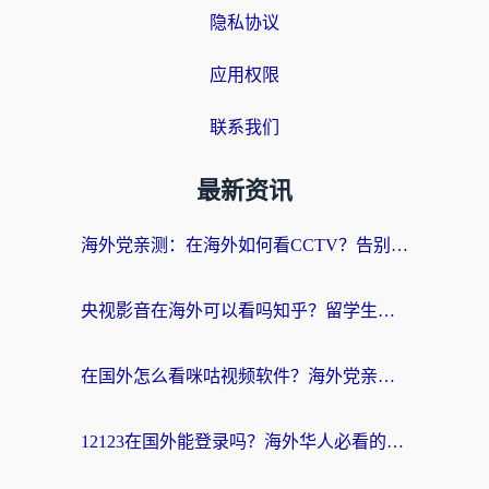
隐私协议
应用权限
联系我们
最新资讯
海外党亲测：在海外如何看CCTV？告别“仅限大陆播放”的实用指南
央视影音在海外可以看吗知乎？留学生亲测：3步解决地域限制+追剧自由
在国外怎么看咪咕视频软件？海外党亲测有效的回国加速方案
12123在国外能登录吗？海外华人必看的回国加速实用指南