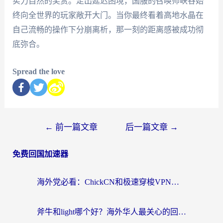
实力自然的奖赏。走出延迟困境，国服的召唤师峡谷始
终向全世界的玩家敞开大门。当你最终看着高地水晶在
自己流畅的操作下分崩离析，那一刻的距离感被成功彻
底弥合。
Spread the love
←
前一篇文章
后一篇文章
→
免费回国加速器
海外党必看：ChickCN和极速穿梭VPN好用吗？3招教你选对回国加速器无缝刷国内资源
斧牛和light哪个好？海外华人最关心的回国加速器选择难题，一篇讲透