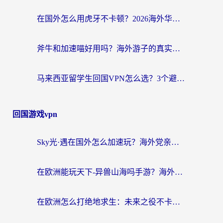
在国外怎么用虎牙不卡顿？2026海外华人亲测有效的回国加速器选择指南
斧牛和加速喵好用吗？海外游子的真实选择困境
马来西亚留学生回国VPN怎么选？3个避坑点+1款实测好用的加速器推荐
回国游戏vpn
Sky光·遇在国外怎么加速玩？海外党亲测有效的国服游戏加速指南
在欧洲能玩天下-异兽山海吗手游？海外玩家的加速器生存指南
在欧洲怎么打绝地求生：未来之役不卡？留学生亲测的加速器避坑指南