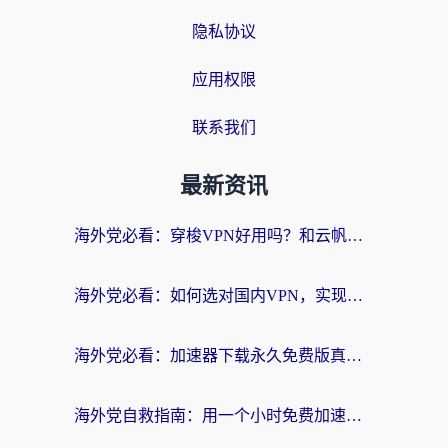
隐私协议
应用权限
联系我们
最新资讯
海外党必看：穿梭VPN好用吗？和云帆VPN对比哪个回国效果更好？附真实测评+避坑指南
海外党必看：如何选对国内VPN，实现无缝访问国内资源？
海外党必看：加速器下载永久免费版真的存在吗？教你无缝访问国内资源的正确姿势
海外党自救指南：用一个小时免费加速器，轻松打破国内资源访问壁垒？