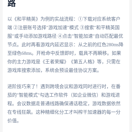
路
以《和平精英》为例的实战流程：①下载对应系统客户
端 ②注册账号选择"游戏加速"模式 ③搜索"和平精英国
服"或手动添加游戏路径 ④点击"智能加速"自动匹配最优
节点。此时再看游戏内延迟显示：从之前的红色280ms降
至绿色68ms。开枪命中反馈即时，载具不再瞬移。如果
你的主力游戏是《王者荣耀》《第五人格》等，只需在
游戏库搜索添加，系统会预设最佳协议方案。
进阶技巧来了！遇到跨境会议和游戏同时进行时，在番
茄的"智能模式"勾选工作软件（如企业微信）和游戏进
程。会议数据走普通线路确保通话稳定，游戏数据依然
在专线狂飙。这种精细化分工才叫榨干加速器的每一分
价值。