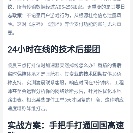
议
，所有传输数据经过AES-256加密。更重要的是其
零日
志政策
：不记录用户游戏行为，从根源杜绝信息泄露风
险。这对《原神》《崩坏》等含支付功能的账号尤为重
要。
24小时在线的技术后援团
凌晨三点打排位时加速器突然掉线怎么办？番茄的
售后
实时保障
体系才是压舱石。其
专业的技术团队
提供18语
种支持，实测凌晨联系客服，响应时间在3分钟内。工程
师甚至会远程分析你的网络诊断报告，针对性优化本地
路由表。相比某些邮件工单3天才回复的厂商，这种响应
速度堪称降维打击。
实战方案：手把手打通回国高速