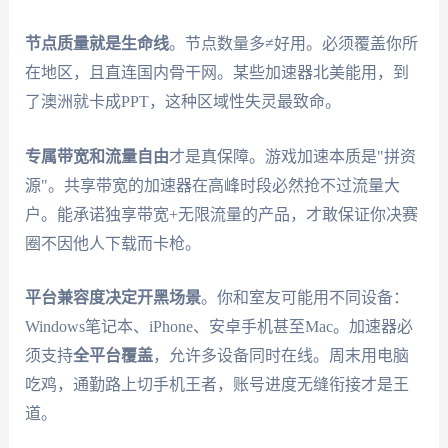
节点质量就是生命线
。节点数量多≠好用。必须覆盖你所
在地区，且直连国内骨干网。某些加速器北美能用，到
了澳洲就卡成PPT，这种区域性失灵最致命。
专属带宽和流量自由
才是真保障。游戏加速本质是"拼资
源"。共享带宽的加速器在高峰时段必然抢不过流量大
户。能承诺独享带宽+无限流量的产品，才敢保证你决赛
圈不因他人下载而卡枪。
平台兼容度决定开黑场景
。你和室友可能用不同设备：
Windows笔记本、iPhone、安卓手机甚至Mac。加速器必
须支持
全平台覆盖
，允许多设备同时在线。周末用电脑
吃鸡，通勤路上切手机王者，账号进度无缝衔接才是王
道。