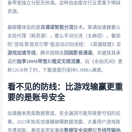
备带宽独立分配无抢速。这种自由度在行业里属于稀缺
资源。
最颠覆体验的是
双通道智能分流
技术。普通加速器要么
全局代理（耗资源），要么手动分流（太麻烦）。番茄
的"游戏/影音双引擎"能自动识别进程：《英雄联盟》走
游戏加速专线
，腾讯视频走
回国影音通道
。关键是其承
诺的
独享100M带宽
和
稳定无限流量
，玩《永劫无间》更
新12GB补丁时，下载速度仍保持9.3MB/s满速。
看不见的防线：比游戏输赢更重
要的是账号安全
加速器本质是数据管道，安全漏洞可能导致更可怕的后
果。2023年知名加速器被曝数据泄露，大量用户游戏账
号遭盗取。番茄采用军事级
数据安全加密
和
专线传输协