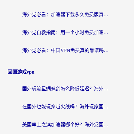
海外党必看：加速器下载永久免费版真的存在吗？教你无缝访问国内资源的正确姿势
海外党自救指南：用一个小时免费加速器，轻松打破国内资源访问壁垒？
海外党必看：中国VPN免费真的靠谱吗？手把手教你选对回国加速器
回国游戏vpn
国外玩流星蝴蝶剑怎么降低延迟？海外党必看的加速秘籍（含欧洲鸣潮&彩虹岛优化攻略）
在国外也能玩穿越火线吗？海外玩家国服游戏畅玩终极指南
美国率土之滨加速器哪个好？海外党国服游戏畅玩终极指南（附多游戏解决方案）