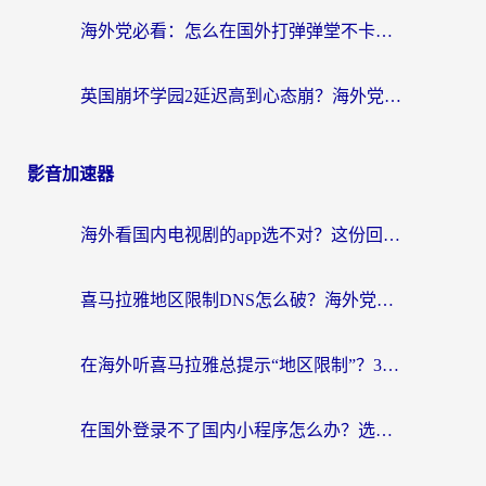
海外党必看：怎么在国外打弹弹堂不卡？番茄加速器亲测指南
英国崩坏学园2延迟高到心态崩？海外党国服游戏加速终极指南
影音加速器
海外看国内电视剧的app选不对？这份回国加速器避坑指南帮你流畅追剧
喜马拉雅地区限制DNS怎么破？海外党听国内音乐听书的终极解决方案
在海外听喜马拉雅总提示“地区限制”？3步轻松解除+听国内音乐全攻略
在国外登录不了国内小程序怎么办？选对回国加速器，轻松解锁国内资源