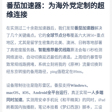
番茄加速器：为海外党定制的超
维连接
在实测过二十余款加速器后，我们发现
番茄加速器
解决
了几个关键痛点。它的
全球节点分布
覆盖六大洲50+重点
地区，尤其是留学生密集的北美、澳洲、日韩等地部署
了高密度服务器。
智能推荐最优线路
算法会每15秒检测
网络波动，自动切换延迟最低的通道。上周纽约暴雪导
致常规线路拥堵，系统立刻将我的《原神》流量切换到
经东京转接的备用路径，ping值稳定在89ms。
设备限制往往是隐形雷区。番茄支持
Windows、
macOS、iOS、Android全平台运行
，真正实现
一人多端
同时加速
。实测用安卓手机玩《和平精英》的同时，iPad
刷着国内独播剧，笔记本挂着《梦幻西游》脚本，三设