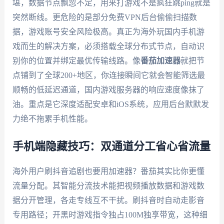
堪，数据节点飘忽不定，用来打游戏不是疯狂跳ping就是
突然断线。更危险的是部分免费VPN后台偷偷扫描数
据，游戏账号安全风险极高。真正为海外玩国内手机游
戏而生的解决方案，必须搭载全球分布式节点，自动识
别你的位置并绑定最优传输线路。像
番茄加速器
就把节
点铺到了全球200+地区，你连接瞬间它就会智能筛选最
顺畅的低延迟通道，国内游戏服务器的响应速度像抹了
油。重点是它深度适配安卓和iOS系统，应用后台默默发
力绝不拖累手机性能。
手机端隐藏技巧：双通道分工省心省流量
海外用户刷抖音追剧也要用加速器？番茄其实比你更懂
流量分配。其智能分流技术能把视频播放数据和游戏数
据分开管理，各走专线互不干扰。刷抖音时自动走影音
专用路径；开黑时游戏指令独占100M独享带宽，这种细