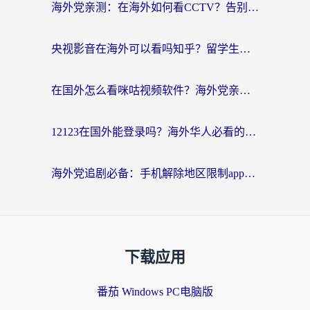
海外党亲测：在海外如何看CCTV？告别“仅限大陆播放”的实用指南
央视影音在海外可以看吗知乎？留学生亲测：3步解决地域限制+追剧自由
在国外怎么看咪咕视频软件？海外党亲测有效的回国加速方案
12123在国外能登录吗？海外华人必看的回国加速实用指南
海外党追剧必备：手机解除地区限制app怎么选？解决央视视频&国内剧地区限制全指南
下载应用
番茄 Windows PC电脑版