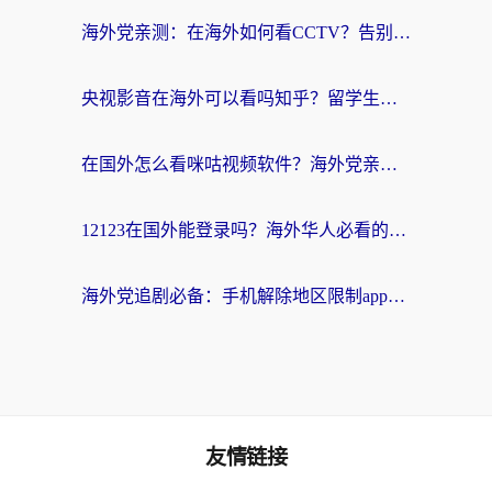
海外党亲测：在海外如何看CCTV？告别“仅限大陆播放”的实用指南
央视影音在海外可以看吗知乎？留学生亲测：3步解决地域限制+追剧自由
在国外怎么看咪咕视频软件？海外党亲测有效的回国加速方案
12123在国外能登录吗？海外华人必看的回国加速实用指南
海外党追剧必备：手机解除地区限制app怎么选？解决央视视频&国内剧地区限制全指南
友情链接