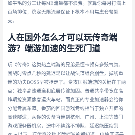
如牛毛的分工让每MB流量都不浪费。就算你每月打满上
百场排位，稳定无限流量保证下根本不用焦虑套餐超
支。
人在国外怎么才可以玩传奇端
游？端游加速的生死门道
玩《传奇》这类热血端游的兄弟最懂卡顿有多毁气氛。
团战时零点几秒的延迟足以让战法道组合崩盘，掉线重
连的功夫BOSS早被抢走了。专攻国服端游的关键在于两
点：独享高速通道和底层传输加固。普通共享带宽在高
峰期抢资源像春运火车站，而真正的专业加速器会给你
分配专属车道。番茄的回国游戏专线相当于独立开辟的
高速隧道，从你的设备直连到杭州、广州、上海等热门
游戏服务器机房，途中不绕路不排队，延迟能压缩到
80ms以下。玩传奇这种老牌端游的都知道，电信区还是