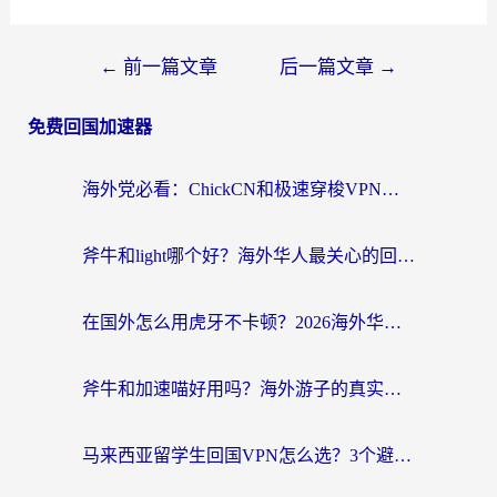
←
前一篇文章
后一篇文章
→
免费回国加速器
海外党必看：ChickCN和极速穿梭VPN好用吗？3招教你选对回国加速器无缝刷国内资源
斧牛和light哪个好？海外华人最关心的回国加速器选择难题，一篇讲透
在国外怎么用虎牙不卡顿？2026海外华人亲测有效的回国加速器选择指南
斧牛和加速喵好用吗？海外游子的真实选择困境
马来西亚留学生回国VPN怎么选？3个避坑点+1款实测好用的加速器推荐