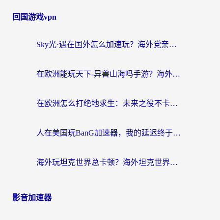
回国游戏vpn
Sky光·遇在国外怎么加速玩？海外党亲测有效的国服游戏加速指南
在欧洲能玩天下-异兽山海吗手游？海外玩家的加速器生存指南
在欧洲怎么打绝地求生：未来之役不卡？留学生亲测的加速器避坑指南
人在美国玩BanG加速器，我的延迟终于绿了
海外玩坦克世界总卡顿？海外坦克世界加速器有哪些？实测好用的选择在这里
影音加速器